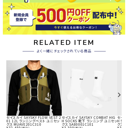
RELATED ITEM
よく一緒にチェックされている商品
セイスカイ SAYSKY FLOW VEST 2
セイスカイ SAYSKY COMBAT HIG
セイスカ
01 12L ランニングベスト ユニセッ
H SOCKS 靴下 ランニング ユニセッ
H SO
クス MUAVE201C310
クス SA80001C101
クス S
¥
32,450
¥
3,300
¥
3,30
(税込)
(税込)