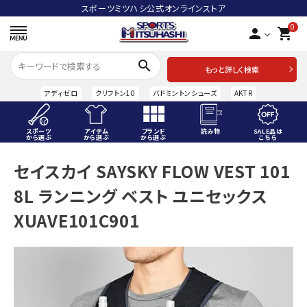
スポーツミツハシ公式オンラインストア
0
person
shopping_cart
search
もっと詳しく検索
アディゼロ
クリフトン10
バドミントンシューズ
AKTR
スポーツ
アイテム
ブランド
読み物
SALE品は
から選ぶ
から選ぶ
から選ぶ
こちら
ACCOUNT MENU
セイスカイ SAYSKY FLOW VEST 101
ようこそ ゲスト 様
8L ランニング ベスト ユニセックス
meeting_room
person
ログイン
会員登録
XUAVE101C901
スポーツから選ぶ
アイテムから選ぶ