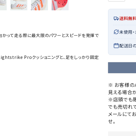
バレーボールシューズ
HEAD
HELLY
H
ミントン
卓球
テニスシューズ
HANS
送料無
EN
バドミントンシューズ
ンラケット
卓球ラケット
バス
フィットネスシューズ
未使用
・ガット
ラバー
バス
向かって走る際に最大限のパワーとスピードを発揮で
陸上スパイク・シューズ
ンシューズ
卓球シューズ
レプ
配送日
ハンドボールシューズ
ンウェア
卓球ウェア
ボー
LI-
LUXIL
LU
tstrike Proクッショニングと、足をしっかり固定
ウォーキング・トレッキングシュ
ボール（卓球）
ボー
NING
ON
O
ーズ
ープ
その他アクセサリー
ソッ
A
アウトドアシューズ
卓球台
その
トレーニング・ジム・カジュアル
※ お客様
見える場合が
キッズカジュアル
セサリー
※店頭でも
スイム・競泳
MIKAN
MIKAS
ミ
でも売切れて
ドボール
ラグビー
サンダル
O
A
シ
メールにて
ジ
せ。
ルシューズ
ラグビースパイク・シューズ
競泳
ルウェア
ラグビーウェア
フィ