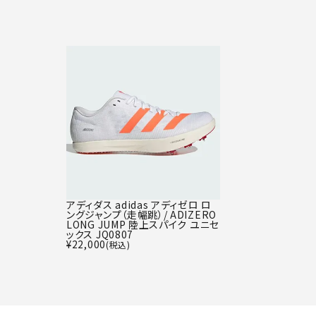
アディダス adidas アディゼロ ロ
ングジャンプ（走幅跳）/ ADIZERO
LONG JUMP 陸上スパイク ユニセ
ックス JQ0807
¥
22,000
(税込)