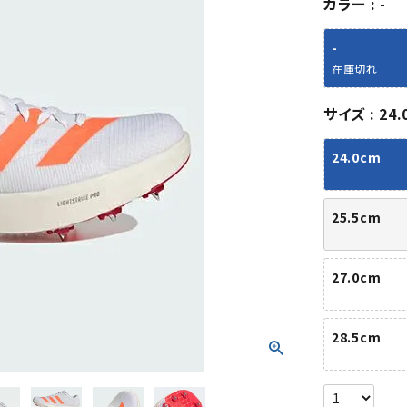
カラー
-
シューズアクセサリー
硬式
ソックス
フットボールサンダル
軟式
Babol
BIKE
B
-
セサリー
at
ER
サッカーウェア
少年
シューズ
バッグ
在庫切れ
ジュニアサッカーウェア
ソフ
レプリカ商品
野球
サイズ
24.
メンズランニング
バックパック
ジュニアレプリカ商品
少年
ウイメンズランニング
トートバッグ
24.0cm
サッカーボール
野球
ジュニアランニング
ショルダーバッグ
CEP
Chaco
C
フットサルボール
ジュ
サッカースパイク
ボディー・ウエストバッグ
tt
pi
サッカーバッグ
ユニ
25.5cm
ジュニアサッカースパイク
ダッフル・ボストンバッグ
その他アクセサリー
バッ
サッカー・フットサルトレーニン
テニスバッグ
イン
グシューズ
その他バッグ
27.0cm
その
ジュニアサッカー・フットサルト
DESC
FINTA
Fo
レーニングシューズ
バッ
ENTE
e
28.5cm
野球スパイク・シューズ
メン
少年野球スパイク・シューズ
ソッ
バスケットボールシューズ
その