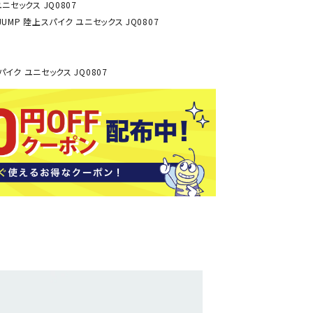
ユニセックス JQ0807
ソックス
 JUMP 陸上スパイク ユニセックス JQ0807
バッグ
AZI
Speed
SSK
Super
o
Natur
その他アクセサリー
al
スパイク ユニセックス JQ0807
キャンプ用品
リー・コンテナ
ラー・ジャグ
WAN
Tasm
Tecnif
THE
キングウェア
ania
ibre
NORT
ラフ・寝具
Surf
H
FACE
ブル・チェア関連
ブルウェア
ト・タープ用品
ベキュー・焚き火
MBR
UNDE
VICTA
VIEW
グ
R
S
ト・マット・シート
ARMO