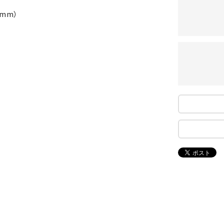
ンドボール）
ヘッドギア（ラグビー）
スク
 mm）
セサリー
ソックス
スイ
NEUT
New
NI
その他アクセサリー
ゴー
RALW
Balan
ORKS
ce
その
マリ
ON
ONYO
P
ーキング
フィットネス・ヨガ
NE
LT
ーキングシューズ
ヨガウェア
トレ
ウォーキングシューズ
ヨガマット
健康
セサリー
ヨガアクセサリー
Rawli
Real
Re
ダンス・フィットネスウェア
ngs
Stone
ou
ダンス・フィットネスシューズ
インナーウェア