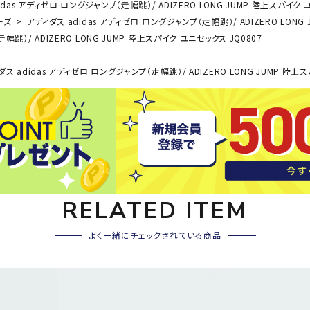
das アディゼロ ロングジャンプ（走幅跳）/ ADIZERO LONG JUMP 陸上スパイク 
その他アクセサリー
ーズ
アディダス adidas アディゼロ ロングジャンプ（走幅跳）/ ADIZERO LONG
SAYSK
Sondi
SP
幅跳）/ ADIZERO LONG JUMP 陸上スパイク ユニセックス JQ0807
Y
co
O
ス adidas アディゼロ ロングジャンプ（走幅跳）/ ADIZERO LONG JUMP 陸上
トレーニング・ジム/カジ
・格闘技
ュアル
キャ
メンズウェア
クー
suria
SVOL
S
ウィメンズウェア
技小物
クッ
ME
S
キッズウェア
シュ
コンプレッションウェア
テー
RELATED ITEM
インナーウェア
テー
シューズ
テン
よく一緒にチェックされている商品
ジュニアシューズ
バー
ブーツ・サンダル
TRIGG
uhlsp
U
バッ
バッグ
ERPOI
ort
O
ベッ
NT
キャップ