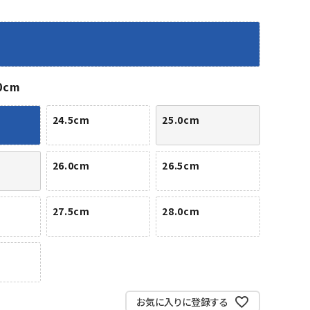
バット
ストリングス・ガット（ソフトテニス）
サポーター・テーピング
バット
グリップテープ
タオル
UTT
CANT
CAPT
ccilu
FLY
ERBU
AIN
軟式バット
エッジガード
ソックス
帽子
RY
STAG
トボール用バット
テニスシューズ
スパイク・シューズ
テニスバッグ
0cm
ランニング・陸上ソックス
キャップ
野球スパイク・シューズ
テニスウェア
テニス・バドミントンソックス
ハット
24.5cm
25.0cm
ウェア
キャップ・バイザー
野球ソックス
サンバイザー
ham
Colum
CONV
DA
ニア野球ウェア
ソックス
バスケットソックス
ニット帽・ビーニー
on
bia
ERSE
MISS
フォーム・練習着
ボール（テニス）
26.0cm
26.5cm
バレーボールソックス
その他キャップ
ティング手袋
その他アクセサリー
トレッキングソックス
ナーグローブ（守備用手袋）
ラグビーソックス
27.5cm
28.0cm
他手袋
トレーニング・ジム・カジュアル
xfir
G-FIT
gol.
GOSE
グ・ケース
N
テナンス用品
クス・ストッキング
お気に入りに登録する
他アクセサリー