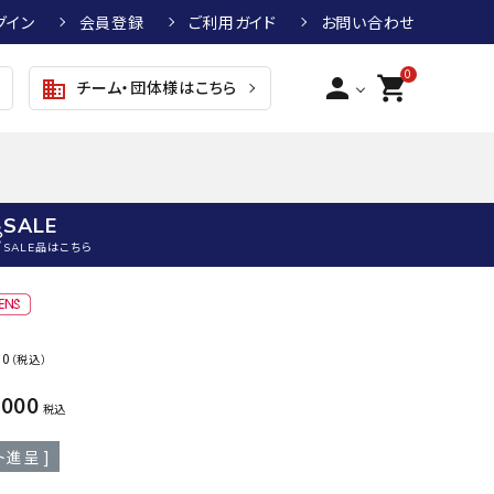
グイン
会員登録
ご利用ガイド
お問い合わせ
0
person
shopping_cart
チーム・団体様はこちら
business
SALE
SALE品はこちら
野球
キッズアパレル
テニス
その他アクセサリー
00
（税込）
グラブ・ミット
トップス
硬式テニスラケット
ボール
KTR
arena
asics
ATHL
,000
グラブ・ミット
ジャケット・アウター
ジュニア硬式テニスラケット
季節対策商品
ETA
税込
野球グラブ・ミット
ボトムス・パンツ
ソフトテニスラケット
健康グッズ
ト進呈 ]
トボール用グラブ・ミット
その他ウェア
ストリングス・ガット（テニス）
ヨガマット