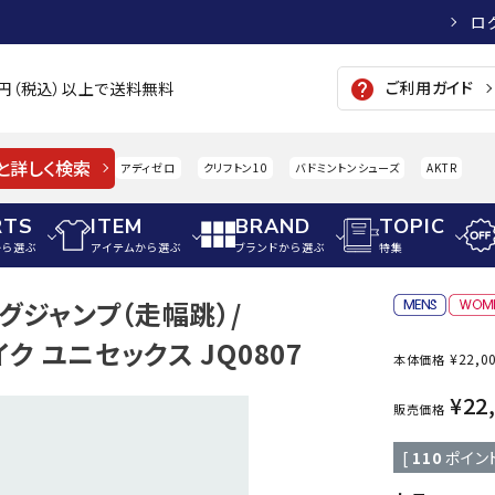
ロ
ご利用ガイド
help
00円（税込）以上で送料無料
と詳しく検索
アディゼロ
クリフトン10
バドミントンシューズ
AKTR
RTS
ITEM
BRAND
TOPIC
から選ぶ
アイテムから選ぶ
ブランドから選ぶ
特集
ングジャンプ（走幅跳）/
メンズアパレル
サッカー・フットサル
ウィメンズアパレル
パイク ユニセックス JQ0807
¥
22,0
本体価格
パイク・シューズ
トップス
サッカースパイク
トップス
硬式
adidas
AIGLE
A
¥
22
シューズアクセサリー
ジャケット・アウター
ジュニアサッカースパイク
ジャケット・アウター
軟式
販売価格
メンズ・ユニセックスウ
ボトムス・パンツ
トレーニングシューズ
ボトムス・パンツ
少年
[
110
ポイン
その他ウェア
ジュニアレーニングシューズ
その他ウェア
ソフ
ウィメンズウェア