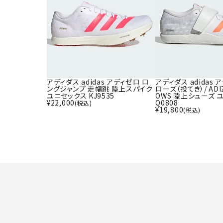
アディダス adidas アディゼロ ロ
アディダス adidas 
ングジャンプ 走幅跳 陸上スパイク
ローズ（投てき）/ ADI
ユニセックス KJ9535
OWS 陸上シューズ ユ
¥
22,000
Q0808
(税込)
¥
19,800
(税込)