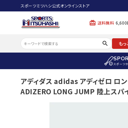
スポーツミツハシ公式オンラインストア
card_giftcard
送料無料
6,6
search
もっ
SPO
スポーツ
ACCOUNT MENU
アディダス adidas アディゼロ ロ
陸上
ようこそ ゲスト 様
ADIZERO LONG JUMP 陸上ス
陸上競技ス
meeting_room
person
ログイン
会員登録
陸上競技用
陸上競技用
スポーツから選ぶ
ェア
アイテムから選ぶ
陸上競技用