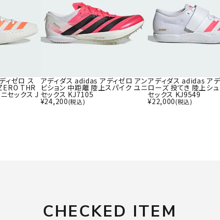
ライ
ソックス
その
その他アクセサリー
Wacoa
Wilso
Ws
l CW-X
n
io
アディゼロ ス
アディダス adidas アディゼロ アン
アディダス adidas ア
ZERO THR
ビション 中距離 陸上スパイク ユニ
ローズ 投てき 陸上シュ
ニセックス J
セックス KJ7105
セックス KJ9549
¥
24,200
¥
22,000
(税込)
(税込)
ZETT
CHECKED ITEM