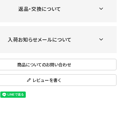
ール水着
ジュニアランニングシューズ
返品・交換について
ムキャップ
ランニングウェア
KE
Nittak
Ocean
ogaw
グル
ランニングタイツ
u
Pacifi
a tent
c
他アクセサリー
ランニングソックス
入荷お知らせメールについて
ンスポーツ
ランニングキャップ
ランニングバッグ・ポーチ
その他アクセサリー
商品についてのお問い合わせ
ENA
phite
Prince
PUMA
トレーニング用品
アウトドア
Y
n
レビューを書く
ーニング用品
メンズアウトドアウェア
グッズ
ウィメンズアウトドアウェア
キッズ・ベビーアウトドアウェア
efT
RUST
ryka
SALO
アウトドアシューズ
rer
Y
MON
トレッキングシューズ
帽子