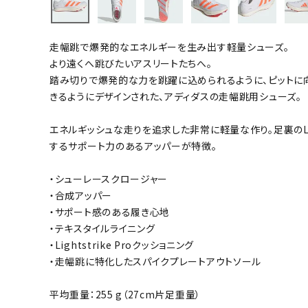
バト
走幅跳で爆発的なエネルギーを生み出す軽量シューズ。
バドミント
より遠くへ跳びたいアスリートたちへ。
ストリングス
踏み切りで爆発的な力を跳躍に込められるように、ピットに
きるようにデザインされた、アディダスの走幅跳用シューズ。
バドミント
バドミント
エネルギッシュな走りを追求した非常に軽量な作り。足裏のLigh
シャトル
するサポート力のあるアッパーが特徴。
グリップテ
バッグ
・シューレースクロージャー
・合成アッパー
ソックス
・サポート感のある履き心地
その他アク
・テキスタイルライニング
ハン
・Lightstrike Proクッショニング
・走幅跳に特化したスパイクプレートアウトソール
ハンドボー
平均重量：255 g（27cm片足重量）
ハンドボー