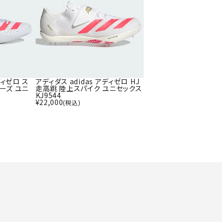
ト・ランタン
UR
他アクセサリー
tud
YASAK
YONEX
ZAMS
A
T
ディゼロ ス
アディダス adidas アディゼロ HJ
ーズ ユニ
走高跳 陸上スパイク ユニセックス
KJ9544
¥
22,000
(税込)