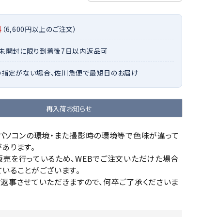
OKA
hum
JFIT
le coq
バスケットボール
バレーボール
mel
sporti
料
（6,600円以上のご注文）
f
ケットボールシューズ
バレーボールシューズ
・未開封に限り到着後7日以内返品可
ケットボールウェア
バレーボールウェア
リカウェア・グッズ
バレーボール用サポーター
の指定がない場合、佐川急便で最短日のお届け
ル（バスケットボール）
ボール（バレーボール）
ZeS
mand
Marbl
Marm
ル用品（バスケットボール）
ボール用品（バレーボール）
MBR
uka
e
ot
再入荷お知らせ
クス
ソックス
他アクセサリー
その他アクセサリー
のパソコンの環境・また撮影時の環境等で色味が違って
あります。
販売を行っているため、WEBでご注文いただけた場合
ツハ
MIZUN
molte
MTG
いることがございます。
スイム・競泳
ランニング
オリ
O
n
お返事させていただきますので、何卒ご了承くださいま
ナル
水着・練習水着
メンズランニングシューズ
ットネス水着
レディースランニングシューズ