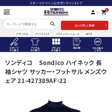
スポーツミツハシ公式オンラインストア
0
person
shopping_cart
search
もっと詳しく検索
アディゼロ
クリフトン10
バドミントンシューズ
AKTR
スポーツ
アイテム
ブランド
読み物
SALE品は
から選ぶ
から選ぶ
から選ぶ
こちら
ACCOUNT MENU
ソンディコ Sondico ハイネック 長
ようこそ ゲスト 様
袖シャツ サッカー・フットサル メンズウ
meeting_room
person
ログイン
会員登録
ェア 21-427389AF-22
スポーツから選ぶ
アイテムから選ぶ