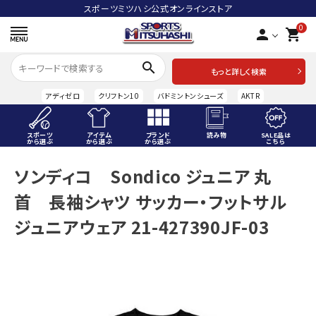
スポーツミツハシ公式オンラインストア
0
person
shopping_cart
search
もっと詳しく検索
アディゼロ
クリフトン10
バドミントンシューズ
AKTR
スポーツ
アイテム
ブランド
読み物
SALE品は
から選ぶ
から選ぶ
から選ぶ
こちら
ACCOUNT MENU
ソンディコ Sondico ジュニア 丸
ようこそ ゲスト 様
首 長袖シャツ サッカー・フットサル
meeting_room
person
ログイン
会員登録
ジュニアウェア 21-427390JF-03
スポーツから選ぶ
アイテムから選ぶ