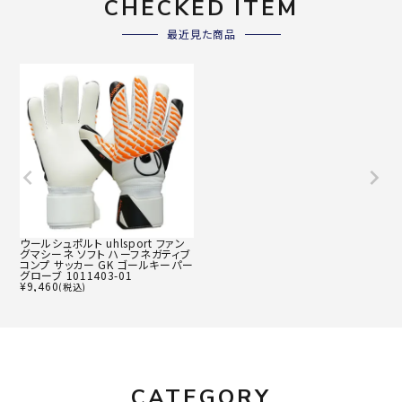
CHECKED ITEM
最近見た商品
ウールシュポルト uhlsport ファン
グマシーネ ソフト ハーフネガティブ
コンプ サッカー GK ゴールキーパー
グローブ 1011403-01
¥
9,460
(税込)
CATEGORY