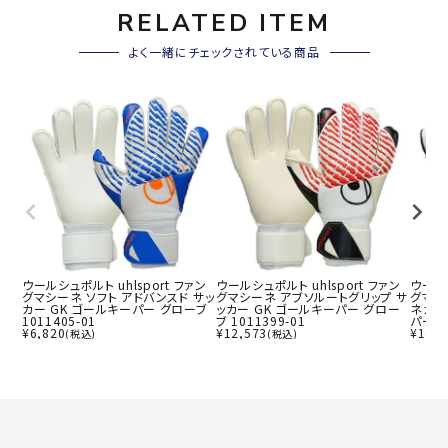
RELATED ITEM
よく一緒にチェックされている商品
ウールシュポルト uhlsport ファン
ウールシュポルト uhlsport ファン
ウールシ
グマシーネ ソフト アドバンスド サッ
グマシーネ アブソルートグリップ サ
グマシ
カー GK ゴールキーパー グローブ
ッカー GK ゴールキーパー グロー
ネガテ
1011405-01
ブ 1011399-01
パー グ
¥
6,820
¥
12,573
¥
10,1
(税込)
(税込)