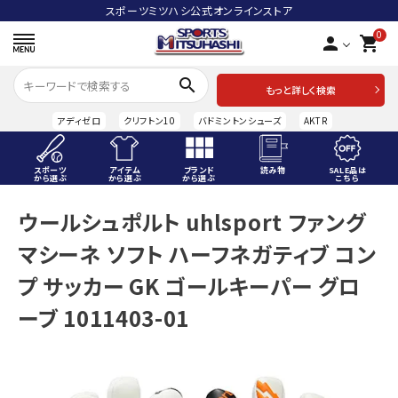
スポーツミツハシ公式オンラインストア
0
person
shopping_cart
search
もっと詳しく検索
アディゼロ
クリフトン10
バドミントンシューズ
AKTR
スポーツ
アイテム
ブランド
読み物
SALE品は
から選ぶ
から選ぶ
から選ぶ
こちら
ACCOUNT MENU
ウールシュポルト uhlsport ファング
ようこそ ゲスト 様
マシーネ ソフト ハーフネガティブ コン
meeting_room
person
ログイン
会員登録
プ サッカー GK ゴールキーパー グロ
ーブ 1011403-01
スポーツから選ぶ
アイテムから選ぶ