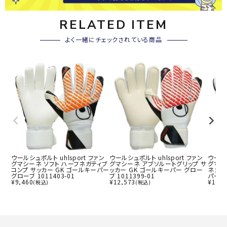
RELATED ITEM
よく一緒にチェックされている商品
ウールシュポルト uhlsport ファン
ウールシュポルト uhlsport ファン
ウールシ
グマシーネ ソフト ハーフネガティブ
グマシーネ アブソルートグリップ サ
グマシ
コンプ サッカー GK ゴールキーパー
ッカー GK ゴールキーパー グロー
ネガテ
グローブ 1011403-01
ブ 1011399-01
パー グ
¥
9,460
¥
12,573
¥
10,1
(税込)
(税込)