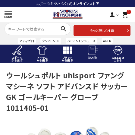
スポーツミツハシ公式オンラインストア
0
person
shopping_cart
search
もっと詳しく検索
アディゼロ
クリフトン10
バドミントンシューズ
AKTR
スポーツ
アイテム
ブランド
読み物
SALE品は
から選ぶ
から選ぶ
から選ぶ
こちら
ACCOUNT MENU
ウールシュポルト uhlsport ファング
ようこそ ゲスト 様
マシーネ ソフト アドバンスド サッカー
meeting_room
person
ログイン
会員登録
GK ゴールキーパー グローブ
1011405-01
スポーツから選ぶ
アイテムから選ぶ