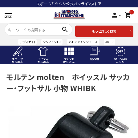
スポーツミツハシ公式オンラインストア
0
person
shopping_cart
search
もっと詳しく検索
アディゼロ
クリフトン10
バドミントンシューズ
AKTR
スポーツ
アイテム
ブランド
読み物
SALE品は
から選ぶ
から選ぶ
から選ぶ
こちら
ACCOUNT MENU
モルテン molten ホイッスル サッカ
ようこそ ゲスト 様
ー・フットサル 小物 WHIBK
meeting_room
person
ログイン
会員登録
スポーツから選ぶ
アイテムから選ぶ