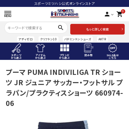
スポーツミツハシ公式オンラインストア
0
person
shopping_cart
search
もっと詳しく検索
アディゼロ
クリフトン10
バドミントンシューズ
AKTR
スポーツ
アイテム
ブランド
読み物
SALE品は
から選ぶ
から選ぶ
から選ぶ
こちら
ACCOUNT MENU
プーマ PUMA INDIVILIGA TR ショー
ようこそ ゲスト 様
ツ JR ジュニア サッカー・フットサル プ
meeting_room
person
ログイン
会員登録
ラパン/プラクティスショーツ 660974-
06
スポーツから選ぶ
アイテムから選ぶ