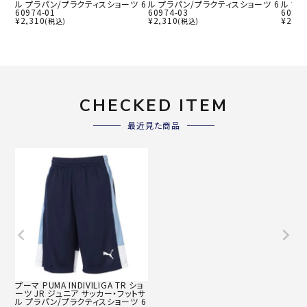
ル プラパン/プラクティスショーツ 6
ル プラパン/プラクティスショーツ 6
ル プ
60974-01
60974-03
60958
¥
2,310
¥
2,310
¥
2,69
(税込)
(税込)
CHECKED ITEM
最近見た商品
プーマ PUMA INDIVILIGA TR ショ
ーツ JR ジュニア サッカー・フットサ
ル プラパン/プラクティスショーツ 6