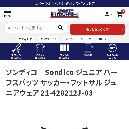
スポーツミツハシ公式オンラインストア
0
person
shopping_cart
search
もっと詳しく検索
アディゼロ
クリフトン10
バドミントンシューズ
AKTR
スポーツ
アイテム
ブランド
読み物
SALE品は
から選ぶ
から選ぶ
から選ぶ
こちら
ACCOUNT MENU
ソンディコ Sondico ジュニア ハー
ようこそ ゲスト 様
フスパッツ サッカー・フットサル ジュ
meeting_room
person
ログイン
会員登録
ニアウェア 21-428212J-03
スポーツから選ぶ
アイテムから選ぶ