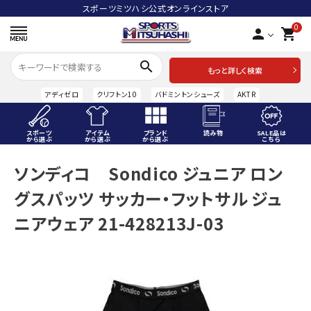
スポーツミツハシ公式オンラインストア
0
person
shopping_cart
search
もっと詳しく検索
アディゼロ
クリフトン10
バドミントンシューズ
AKTR
スポーツ
アイテム
ブランド
読み物
SALE品は
から選ぶ
から選ぶ
から選ぶ
こちら
ACCOUNT MENU
ソンディコ Sondico ジュニア ロン
ようこそ ゲスト 様
グスパッツ サッカー・フットサル ジュ
meeting_room
person
ログイン
会員登録
ニアウェア 21-428213J-03
スポーツから選ぶ
アイテムから選ぶ