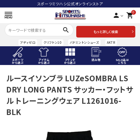
スポーツミツハシ公式オンラインストア
0
person
shopping_cart
search
もっと詳しく検索
アディゼロ
クリフトン10
バドミントンシューズ
AKTR
スポーツ
アイテム
ブランド
読み物
SALE品は
から選ぶ
から選ぶ
から選ぶ
こちら
ACCOUNT MENU
ルースイソンブラ LUZeSOMBRA LS
ようこそ ゲスト 様
DRY LONG PANTS サッカー・フットサ
meeting_room
person
ログイン
会員登録
ル トレーニングウェア L1261016-
BLK
スポーツから選ぶ
アイテムから選ぶ