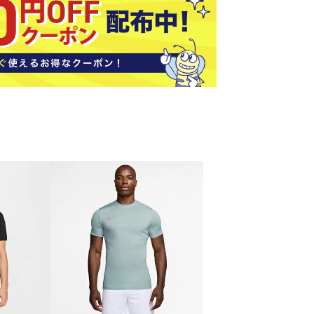
ソックス
バッグ
AZI
Speed
SSK
Super
o
Natur
その他アクセサリー
al
キャンプ用品
リー・コンテナ
ラー・ジャグ
WAN
Tasm
Tecnif
THE
キングウェア
ania
ibre
NORT
ラフ・寝具
Surf
H
FACE
ブル・チェア関連
ブルウェア
ト・タープ用品
ベキュー・焚き火
MBR
UNDE
VICTA
VIEW
グ
R
S
ト・マット・シート
ARMO