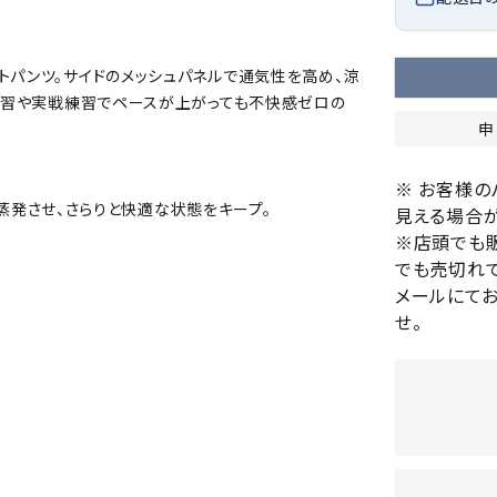
バレーボールシューズ
HEAD
HELLY
H
ミントン
卓球
テニスシューズ
HANS
トパンツ。サイドのメッシュパネルで通気性を高め、涼
EN
バドミントンシューズ
ンラケット
卓球ラケット
バス
礎練習や実戦練習でペースが上がっても不快感ゼロの
フィットネスシューズ
・ガット
ラバー
バス
申
陸上スパイク・シューズ
ンシューズ
卓球シューズ
レプ
ハンドボールシューズ
※ お客様
ンウェア
卓球ウェア
ボー
LI-
LUXIL
LU
やく蒸発させ、さらりと快適な状態をキープ。
ウォーキング・トレッキングシュ
見える場合が
ボール（卓球）
ボー
NING
ON
O
ーズ
※店頭でも
ープ
その他アクセサリー
ソッ
A
でも売切れて
アウトドアシューズ
卓球台
その
。
メールにて
トレーニング・ジム・カジュアル
せ。
キッズカジュアル
セサリー
スイム・競泳
MIKAN
MIKAS
ミ
ドボール
ラグビー
サンダル
O
A
シ
ジ
ルシューズ
ラグビースパイク・シューズ
競泳
ルウェア
ラグビーウェア
フィ