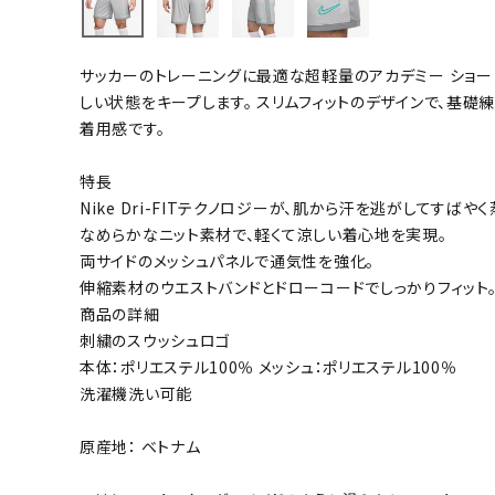
バト
サッカーのトレーニングに最適な超軽量のアカデミー ショー
バドミント
しい状態をキープします。 スリムフィットのデザインで、基
ストリングス
着用感です。
バドミント
特長
バドミント
Nike Dri-FITテクノロジーが、肌から汗を逃がしてすば
シャトル
なめらかなニット素材で、軽くて涼しい着心地を実現。
グリップテ
両サイドのメッシュパネルで通気性を強化。
バッグ
伸縮素材のウエストバンドとドローコードでしっかりフィット
商品の詳細
ソックス
刺繍のスウッシュロゴ
その他アク
本体：ポリエステル100％ メッシュ：ポリエステル100％
ハン
洗濯機洗い可能
原産地： ベトナム
ハンドボー
ハンドボー