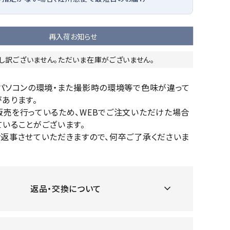
OKA
hum
JFIT
le coq
バスケットボール
バレーボール
mel
sporti
f
再入荷お知らせ
ケットボールシューズ
バレーボールシューズ
ケットボールウェア
バレーボールウェア
し訳ございません。ただいま在庫がございません。
リカウェア・グッズ
バレーボール用サポーター
のパソコンの環境・また撮影時の環境等で色味が違って
ル（バスケットボール）
ボール（バレーボール）
ZeS
mand
Marbl
Marm
あります。
ル用品（バスケットボール）
ボール用品（バレーボール）
MBR
uka
e
ot
販売を行っているため、WEBでご注文いただけた場合
クス
ソックス
いることがございます。
他アクセサリー
その他アクセサリー
お返事させていただきますので、何卒ご了承くださいま
ツハ
MIZUN
molte
MTG
スイム・競泳
ランニング
返品・交換について
オリ
O
n
ナル
水着・練習水着
メンズランニングシューズ
ットネス水着
レディースランニングシューズ