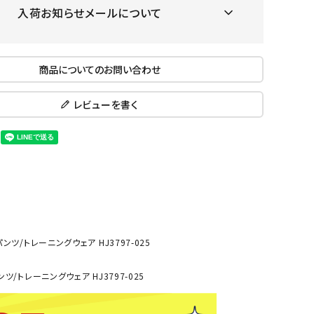
入荷お知らせメールについて
ール水着
ジュニアランニングシューズ
ムキャップ
ランニングウェア
KE
Nittak
Ocean
ogaw
グル
ランニングタイツ
u
Pacifi
a tent
商品についてのお問い合わせ
c
他アクセサリー
ランニングソックス
ンスポーツ
ランニングキャップ
レビューを書く
ランニングバッグ・ポーチ
その他アクセサリー
ENA
phite
Prince
PUMA
トレーニング用品
アウトドア
Y
n
ーニング用品
メンズアウトドアウェア
グッズ
ウィメンズアウトドアウェア
キッズ・ベビーアウトドアウェア
スパンツ/トレーニングウェア HJ3797-025
efT
RUST
ryka
SALO
アウトドアシューズ
rer
Y
MON
パンツ/トレーニングウェア HJ3797-025
トレッキングシューズ
帽子