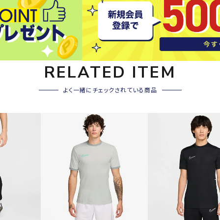
その他アクセサリー
SAYSK
Sondi
SP
Y
co
O
トレーニング・ジム/カジ
・格闘技
ュアル
RELATED ITEM
キャ
メンズウェア
よく一緒にチェックされている商品
クー
suria
SVOL
S
ウィメンズウェア
技小物
クッ
ME
S
キッズウェア
シュ
コンプレッションウェア
テー
インナーウェア
テー
シューズ
テン
ジュニアシューズ
バー
ブーツ・サンダル
TRIGG
uhlsp
U
バッ
バッグ
ERPOI
ort
O
ベッ
NT
キャップ