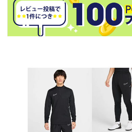
武道
柔道
ボクシング
武道・格闘