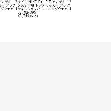
ト・ランタン
T アカデミー2
ナイキ NIKE Dri-FIT アカデミー2
UR
ッカー プラク
5 S/S 半袖 トップ サッカー プラク
他アクセサリー
グウェア H
ティスシャツ/トレーニングウェア H
J3792-395
¥
3,740
(税込)
tud
YASAK
YONEX
ZAMS
A
T