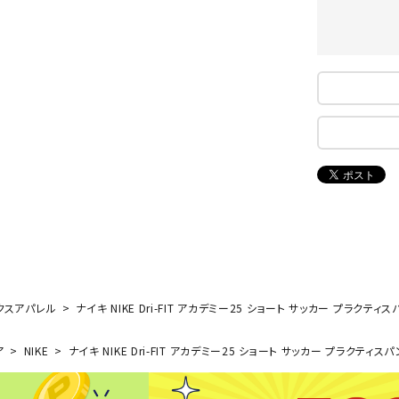
ンドボール）
ヘッドギア（ラグビー）
スク
セサリー
ソックス
スイ
NEUT
New
NI
その他アクセサリー
ゴー
RALW
Balan
ORKS
ce
その
マリ
ON
ONYO
P
ーキング
フィットネス・ヨガ
NE
LT
ーキングシューズ
ヨガウェア
トレ
ウォーキングシューズ
ヨガマット
健康
セサリー
ヨガアクセサリー
クスアパレル
ナイキ NIKE Dri-FIT アカデミー25 ショート サッカー プラクティ
Rawli
Real
Re
ダンス・フィットネスウェア
ngs
Stone
ou
ア
NIKE
ナイキ NIKE Dri-FIT アカデミー25 ショート サッカー プラクティス
ダンス・フィットネスシューズ
インナーウェア