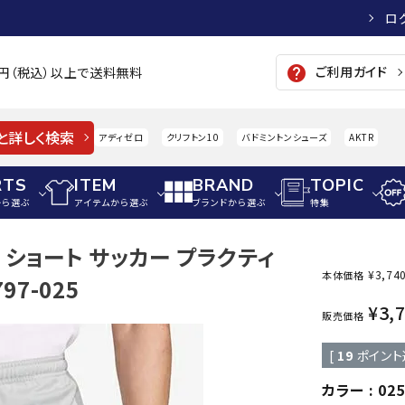
ロ
ご利用ガイド
help
00円（税込）以上で送料無料
と詳しく検索
アディゼロ
クリフトン10
バドミントンシューズ
AKTR
RTS
ITEM
BRAND
TOPIC
から選ぶ
アイテムから選ぶ
ブランドから選ぶ
特集
25 ショート サッカー プラクティ
メンズアパレル
サッカー・フットサル
ウィメンズアパレル
¥
3,74
本体価格
7-025
パイク・シューズ
トップス
サッカースパイク
トップス
硬式
¥
3,
adidas
AIGLE
A
販売価格
シューズアクセサリー
ジャケット・アウター
ジュニアサッカースパイク
ジャケット・アウター
軟式
[
19
ポイント
メンズ・ユニセックスウ
ボトムス・パンツ
トレーニングシューズ
ボトムス・パンツ
少年
その他ウェア
ジュニアレーニングシューズ
その他ウェア
ソフ
カラー
025
ウィメンズウェア