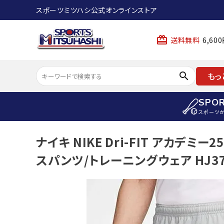
スポーツミツハシ公式オンラインストア
card_giftcard
送料無料
6,6
search
もっ
SPO
スポーツ
ACCOUNT MENU
ナイキ NIKE Dri-FIT アカデミー
陸上
ようこそ ゲスト 様
スパンツ/トレーニングウェア HJ379
陸上競技ス
meeting_room
person
ログイン
会員登録
陸上競技用
陸上競技用
スポーツから選ぶ
ェア
アイテムから選ぶ
陸上競技用