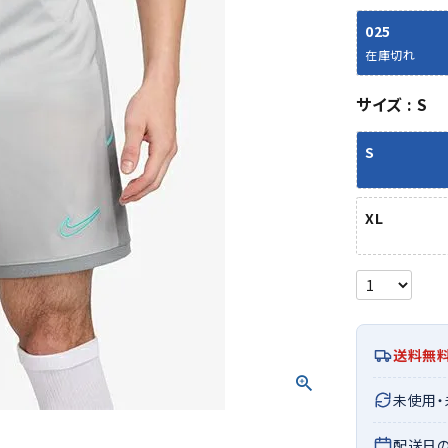
シューズアクセサリー
硬式
ソックス
025
フットボールサンダル
軟式
Babol
BIKE
B
在庫切れ
セサリー
at
ER
サッカーウェア
少年
シューズ
バッグ
ジュニアサッカーウェア
ソフ
サイズ
S
レプリカ商品
野球
メンズランニング
バックパック
ジュニアレプリカ商品
少年
S
ウイメンズランニング
トートバッグ
サッカーボール
野球
ジュニアランニング
ショルダーバッグ
CEP
Chaco
C
フットサルボール
ジュ
サッカースパイク
ボディー・ウエストバッグ
XL
tt
pi
サッカーバッグ
ユニ
ジュニアサッカースパイク
ダッフル・ボストンバッグ
その他アクセサリー
バッ
サッカー・フットサルトレーニン
テニスバッグ
イン
グシューズ
その他バッグ
その
ジュニアサッカー・フットサルト
DESC
FINTA
Fo
レーニングシューズ
バッ
送料無
ENTE
e
野球スパイク・シューズ
メン
未使用
少年野球スパイク・シューズ
ソッ
バスケットボールシューズ
その
配送日