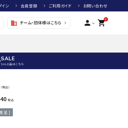
グイン
会員登録
ご利用ガイド
お問い合わせ
0
person
shopping_cart
チーム・団体様はこちら
business
SALE
SALE品はこちら
野球
キッズアパレル
テニス
その他アクセサリー
0
（税込）
グラブ・ミット
トップス
硬式テニスラケット
ボール
740
KTR
arena
asics
ATHL
税込
グラブ・ミット
ジャケット・アウター
ジュニア硬式テニスラケット
季節対策商品
ETA
進呈 ]
野球グラブ・ミット
ボトムス・パンツ
ソフトテニスラケット
健康グッズ
トボール用グラブ・ミット
その他ウェア
ストリングス・ガット（テニス）
ヨガマット