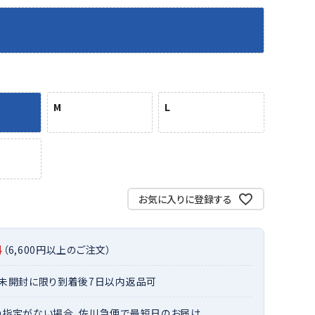
バット
ストリングス・ガット（ソフトテニス）
サポーター・テーピング
バット
グリップテープ
タオル
UTT
CANT
CAPT
ccilu
FLY
ERBU
AIN
軟式バット
エッジガード
ソックス
帽子
RY
STAG
トボール用バット
テニスシューズ
スパイク・シューズ
テニスバッグ
ランニング・陸上ソックス
キャップ
野球スパイク・シューズ
テニスウェア
M
L
テニス・バドミントンソックス
ハット
ウェア
キャップ・バイザー
野球ソックス
サンバイザー
ham
Colum
CONV
DA
ニア野球ウェア
ソックス
バスケットソックス
ニット帽・ビーニー
on
bia
ERSE
MISS
フォーム・練習着
ボール（テニス）
バレーボールソックス
その他キャップ
ティング手袋
その他アクセサリー
トレッキングソックス
お気に入りに登録する
ナーグローブ（守備用手袋）
ラグビーソックス
他手袋
トレーニング・ジム・カジュアル
xfir
G-FIT
gol.
GOSE
グ・ケース
料
（6,600円以上のご注文）
N
テナンス用品
・未開封に限り到着後7日以内返品可
クス・ストッキング
他アクセサリー
の指定がない場合、佐川急便で最短日のお届け