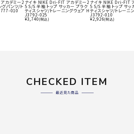
ライ
IT アカデミー2
ナイキ NIKE Dri-FIT アカデミー2
ナイキ NIKE Dri-FI
ソックス
ングパンツ/ト
5 S/S 半袖 トップ サッカー プラク
5 S/S 半袖 トップ サ
その
77-010
ティスシャツ/トレーニングウェア H
ティスシャツ/トレーニン
J3792-025
J3792-010
その他アクセサリー
¥
3,740
¥
2,926
(税込)
(税込)
Wacoa
Wilso
Ws
l CW-X
n
io
CHECKED ITEM
ZETT
最近見た商品