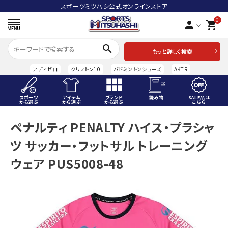
スポーツミツハシ公式オンラインストア
0
person
shopping_cart
search
もっと詳しく検索
アディゼロ
クリフトン10
バドミントンシューズ
AKTR
スポーツ
アイテム
ブランド
読み物
SALE品は
から選ぶ
から選ぶ
から選ぶ
こちら
ACCOUNT MENU
ペナルティ PENALTY ハイス・プラシャ
ようこそ ゲスト 様
ツ サッカー・フットサル トレーニング
meeting_room
person
ログイン
会員登録
ウェア PUS5008-48
スポーツから選ぶ
アイテムから選ぶ