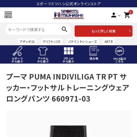
スポーツミツハシ公式オンラインストア
0
person
shopping_cart
search
もっと詳しく検索
アディゼロ
クリフトン10
バドミントンシューズ
AKTR
スポーツ
アイテム
ブランド
読み物
SALE品は
から選ぶ
から選ぶ
から選ぶ
こちら
ACCOUNT MENU
プーマ PUMA INDIVILIGA TR PT サ
ようこそ ゲスト 様
ッカー・フットサル トレーニングウェア
meeting_room
person
ログイン
会員登録
ロングパンツ 660971-03
スポーツから選ぶ
アイテムから選ぶ