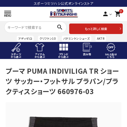
スポーツミツハシ公式オンラインストア
0
person
shopping_cart
search
もっと詳しく検索
アディゼロ
クリフトン10
バドミントンシューズ
AKTR
スポーツ
アイテム
ブランド
読み物
SALE品は
から選ぶ
から選ぶ
から選ぶ
こちら
ACCOUNT MENU
プーマ PUMA INDIVILIGA TR ショー
ようこそ ゲスト 様
ツ サッカー・フットサル プラパン/プラ
meeting_room
person
ログイン
会員登録
クティスショーツ 660976-03
スポーツから選ぶ
アイテムから選ぶ