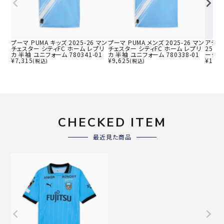
プーマ PUMA キッズ 2025-26 マン
プーマ PUMA メンズ 2025-26 マン
アディダ
チェスター シティFC ホーム レプリ
チェスター シティFC ホーム レプリ
25 
カ 半袖 ユニフォーム 780341-01
カ 半袖 ユニフォーム 780338-01
ーグ J
¥
7,315
¥
9,625
¥
19,8
(税込)
(税込)
CHECKED ITEM
最近見た商品