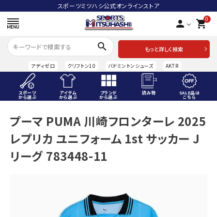
スポーツミツハシ公式オンラインストア
0
person
shopping_cart
search
もっと詳しく検索
アディゼロ
クリフトン10
バドミントンシューズ
AKTR
スポーツ
アイテム
ブランド
読み物
SALE品は
から選ぶ
から選ぶ
から選ぶ
こちら
ACCOUNT MENU
プーマ PUMA 川崎フロンターレ 2025
ようこそ ゲスト 様
レプリカ ユニフォーム 1st サッカー J
meeting_room
person
ログイン
会員登録
リーグ 783448-11
スポーツから選ぶ
アイテムから選ぶ