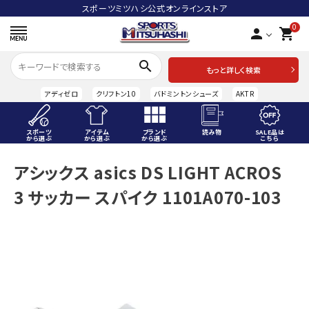
スポーツミツハシ公式オンラインストア
0
person
shopping_cart
search
もっと詳しく検索
アディゼロ
クリフトン10
バドミントンシューズ
AKTR
スポーツ
アイテム
ブランド
読み物
SALE品は
から選ぶ
から選ぶ
から選ぶ
こちら
ACCOUNT MENU
アシックス asics DS LIGHT ACROS
ようこそ ゲスト 様
3 サッカー スパイク 1101A070-103
meeting_room
person
ログイン
会員登録
スポーツから選ぶ
アイテムから選ぶ