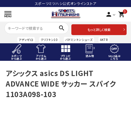
スポーツミツハシ公式オンラインストア
0
person
shopping_cart
search
もっと詳しく検索
アディゼロ
クリフトン10
バドミントンシューズ
AKTR
スポーツ
アイテム
ブランド
読み物
SALE品は
から選ぶ
から選ぶ
から選ぶ
こちら
ACCOUNT MENU
アシックス asics DS LIGHT
ようこそ ゲスト 様
ADVANCE WIDE サッカー スパイク
meeting_room
person
ログイン
会員登録
1103A098-103
スポーツから選ぶ
アイテムから選ぶ