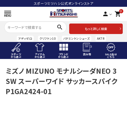
スポーツミツハシ公式オンラインストア
0
person
shopping_cart
search
もっと詳しく検索
アディゼロ
クリフトン10
バドミントンシューズ
AKTR
スポーツ
アイテム
ブランド
読み物
SALE品は
から選ぶ
から選ぶ
から選ぶ
こちら
ACCOUNT MENU
ミズノ MIZUNO モナルシーダNEO 3
ようこそ ゲスト 様
SW スーパーワイド サッカースパイク
meeting_room
person
ログイン
会員登録
P1GA2424-01
スポーツから選ぶ
アイテムから選ぶ