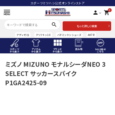
スポーツミツハシ公式オンラインストア
0
person
shopping_cart
search
もっと詳しく検索
アディゼロ
クリフトン10
バドミントンシューズ
AKTR
スポーツ
アイテム
ブランド
読み物
SALE品は
から選ぶ
から選ぶ
から選ぶ
こちら
ACCOUNT MENU
ミズノ MIZUNO モナルシーダNEO 3
ようこそ ゲスト 様
SELECT サッカースパイク
meeting_room
person
ログイン
会員登録
P1GA2425-09
スポーツから選ぶ
アイテムから選ぶ