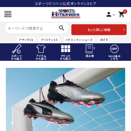
スポーツミツハシ公式オンラインストア
0
person
shopping_cart
search
もっと詳しく検索
アディゼロ
クリフトン10
バドミントンシューズ
AKTR
スポーツ
アイテム
ブランド
読み物
SALE品は
から選ぶ
から選ぶ
から選ぶ
こちら
ACCOUNT MENU
ようこそ ゲスト 様
meeting_room
person
ログイン
会員登録
スポーツから選ぶ
アイテムから選ぶ