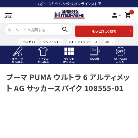
スポーツミツハシ公式オンラインストア
0
person
shopping_cart
search
もっと詳しく検索
アディゼロ
クリフトン10
バドミントンシューズ
AKTR
スポーツ
アイテム
ブランド
読み物
SALE品は
から選ぶ
から選ぶ
から選ぶ
こちら
ACCOUNT MENU
プーマ PUMA ウルトラ 6 アルティメッ
ようこそ ゲスト 様
ト AG サッカースパイク 108555-01
meeting_room
person
ログイン
会員登録
スポーツから選ぶ
アイテムから選ぶ