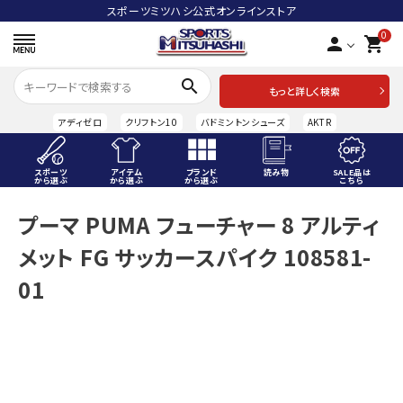
スポーツミツハシ公式オンラインストア
0
person
shopping_cart
search
もっと詳しく検索
アディゼロ
クリフトン10
バドミントンシューズ
AKTR
スポーツ
アイテム
ブランド
読み物
SALE品は
から選ぶ
から選ぶ
から選ぶ
こちら
ACCOUNT MENU
プーマ PUMA フューチャー 8 アルティ
ようこそ ゲスト 様
メット FG サッカースパイク 108581-
meeting_room
person
ログイン
会員登録
01
スポーツから選ぶ
アイテムから選ぶ