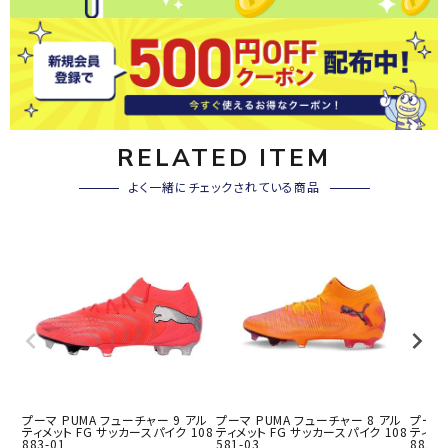
RELATED ITEM
よく一緒にチェックされている商品
プーマ PUMA フューチャー 9 アル
プーマ PUMA フューチャー 8 アル
プーマ 
ティメット FG サッカースパイク 108
ティメット FG サッカースパイク 108
ティメッ
883-01
581-03
883-0