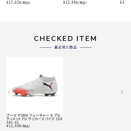
¥
17,820
¥
12,990
¥
35,2
(税込)
(税込)
CHECKED ITEM
最近見た商品
プーマ PUMA フューチャー 8 アル
ティメット FG サッカースパイク 108
581-01
¥
12,990
(税込)