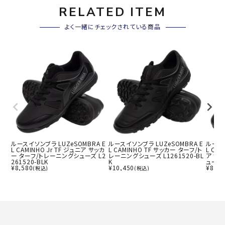
RELATED ITEM
よく一緒にチェックされている商品
ルースイソンブラ LUZeSOMBRA E
ルースイソンブラ LUZeSOMBRA E
ルースイ
L CAMINHO Jr TF ジュニア サッカ
L CAMINHO TF サッカー ターフ/ト
L CAM
ー ターフ/トレーニングシューズ L2
レーニングシューズ L1261520-BL
ア サ
261520-BLK
K
ューズ 
¥
8,580
¥
10,450
¥
8,58
(税込)
(税込)