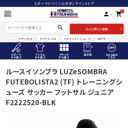
スポーツミツハシ公式オンラインストア
0
person
shopping_cart
search
もっと詳しく検索
アディゼロ
クリフトン10
バドミントンシューズ
AKTR
スポーツ
アイテム
ブランド
読み物
SALE品は
から選ぶ
から選ぶ
から選ぶ
こちら
ACCOUNT MENU
ルースイソンブラ LUZeSOMBRA
ようこそ ゲスト 様
FUTEBOLISTA2 (TF) トレーニングシ
meeting_room
person
ログイン
会員登録
ューズ サッカー フットサル ジュニア
F2222520-BLK
スポーツから選ぶ
アイテムから選ぶ