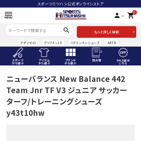
スポーツミツハシ公式オンラインストア
0
person
shopping_cart
search
もっと詳しく検索
アディゼロ
クリフトン10
バドミントンシューズ
AKTR
スポーツ
アイテム
ブランド
読み物
SALE品は
から選ぶ
から選ぶ
から選ぶ
こちら
ACCOUNT MENU
ニューバランス New Balance 442
ようこそ ゲスト 様
Team Jnr TF V3 ジュニア サッカー
meeting_room
person
ログイン
会員登録
ターフ/トレーニングシューズ
y43t10hw
スポーツから選ぶ
アイテムから選ぶ