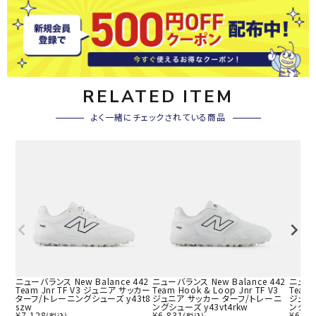
RELATED ITEM
よく一緒にチェックされている商品
ニューバランス New Balance 442
ニューバランス New Balance 442
ニューバ
Team Jnr TF V3 ジュニア サッカー
Team Hook & Loop Jnr TF V3
Team 
ターフ/トレーニングシューズ y43t8
ジュニア サッカー ターフ/トレーニ
ジュニ
szw
ングシューズ y43vt4rkw
ングシュ
¥
7,128
¥
6,831
¥
6,83
(税込)
(税込)