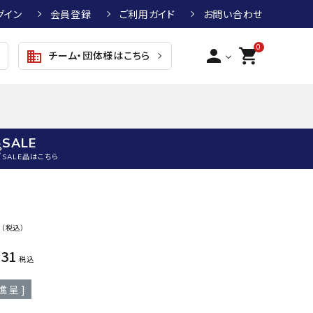
グイン
会員登録
ご利用ガイド
お問い合わせ
0
person
shopping_cart
チーム・団体様はこちら
business
SALE
SALE品はこちら
野球
キッズアパレル
テニス
その他アクセサリー
0
（税込）
グラブ・ミット
トップス
硬式テニスラケット
ボール
KTR
arena
asics
ATHL
831
グラブ・ミット
ジャケット・アウター
ジュニア硬式テニスラケット
季節対策商品
ETA
税込
野球グラブ・ミット
ボトムス・パンツ
ソフトテニスラケット
健康グッズ
進呈 ]
トボール用グラブ・ミット
その他ウェア
ストリングス・ガット（テニス）
ヨガマット