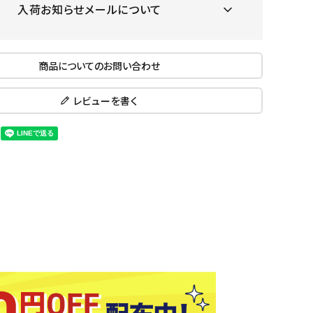
入荷お知らせメールについて
ール水着
ジュニアランニングシューズ
ムキャップ
ランニングウェア
KE
Nittak
Ocean
ogaw
グル
ランニングタイツ
u
Pacifi
a tent
商品についてのお問い合わせ
c
他アクセサリー
ランニングソックス
ンスポーツ
ランニングキャップ
レビューを書く
ランニングバッグ・ポーチ
その他アクセサリー
ENA
phite
Prince
PUMA
トレーニング用品
アウトドア
Y
n
ーニング用品
メンズアウトドアウェア
グッズ
ウィメンズアウトドアウェア
キッズ・ベビーアウトドアウェア
efT
RUST
ryka
SALO
アウトドアシューズ
rer
Y
MON
トレッキングシューズ
帽子