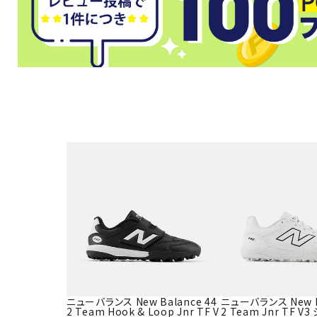
武道
柔道
ボクシング
武道・格闘
ニューバランス New Balance 44
ニューバランス New Ba
2 Team Hook & Loop Jnr TF V
2 Team Jnr TF V