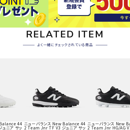
その他アクセサリー
SAYSK
Sondi
SP
Y
co
O
トレーニング・ジム/カジ
RELATED ITEM
・格闘技
ュアル
よく一緒にチェックされている商品
キャ
メンズウェア
クー
suria
SVOL
S
ウィメンズウェア
技小物
クッ
ME
S
キッズウェア
シュ
コンプレッションウェア
テー
インナーウェア
テー
シューズ
テン
ジュニアシューズ
バー
ブーツ・サンダル
TRIGG
uhlsp
U
バッ
バッグ
ERPOI
ort
O
ベッ
lance 44
ニューバランス New Balance 44
ニューバランス New Bal
NT
キャップ
3 ジュニア サッ
2 Team Jnr TF V3 ジュニア サッ
2 Team Jnr HG/AG