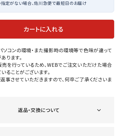
の指定がない場合、佐川急便で最短日のお届け
OKA
hum
JFIT
le coq
バスケットボール
バレーボール
mel
sporti
f
ケットボールシューズ
バレーボールシューズ
カートに入れる
ケットボールウェア
バレーボールウェア
リカウェア・グッズ
バレーボール用サポーター
のパソコンの環境・また撮影時の環境等で色味が違って
ル（バスケットボール）
ボール（バレーボール）
ZeS
mand
Marbl
Marm
あります。
ル用品（バスケットボール）
ボール用品（バレーボール）
MBR
uka
e
ot
販売を行っているため、WEBでご注文いただけた場合
クス
ソックス
いることがございます。
他アクセサリー
その他アクセサリー
お返事させていただきますので、何卒ご了承くださいま
ツハ
MIZUN
molte
MTG
スイム・競泳
ランニング
返品・交換について
オリ
O
n
ナル
水着・練習水着
メンズランニングシューズ
ットネス水着
レディースランニングシューズ