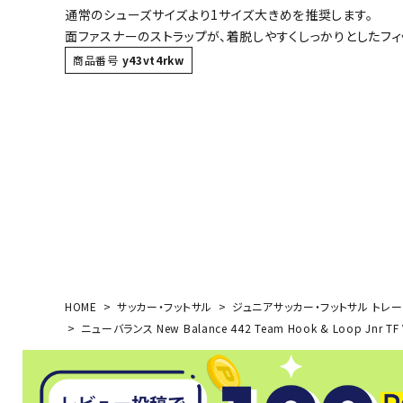
通常のシューズサイズより1サイズ大きめを推奨します。
ボール（ハ
面ファスナーのストラップが、着脱しやすくしっかりとしたフ
その他アク
商品番号
y43vt4rkw
ウォ
メンズウォ
ウィメンズ
HOME
サッカー・フットサル
ジュニアサッカー・フットサル トレ
その他アク
ニューバランス New Balance 442 Team Hook & Loop Jn