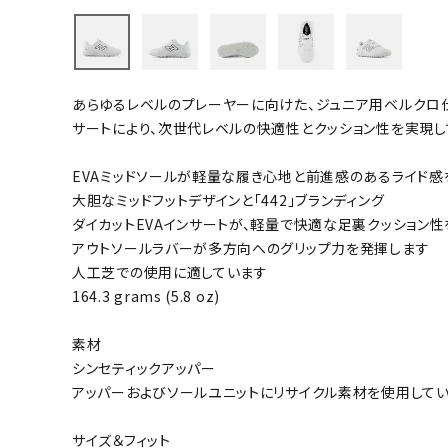
バト
バドミント
あらゆるレベルのプレーヤーに向けた、ジュニア用ベルクロ仕
ストリングス
サートにより、次世代レベルの快適性とクッション性を実現し
バドミント
バドミント
EVAミッドソールが軽量な履き心地と前進感のあるライド感
大胆なミッドフットデザインと「442」ブランディング
シャトル
ダイカットEVAインサートが、軽量で快適な足裏クッション
グリップテ
アウトソールラバーが多方向へのグリップ力を発揮します
バッグ
人工芝での使用に適しています
ソックス
164.3 grams (5.8 oz)
その他アク
素材
ハン
シンセティックアッパー
アッパーおよびソールユニットにリサイクル素材を使用して
ハンドボー
ハンドボー
サイズ＆フィット