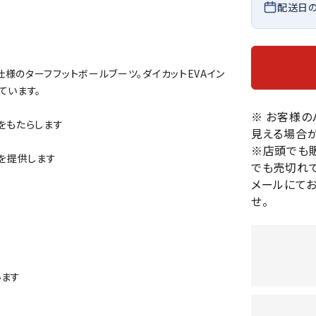
配送日
バレーボールシューズ
HEAD
HELLY
H
ミントン
卓球
テニスシューズ
HANS
EN
バドミントンシューズ
ンラケット
卓球ラケット
バス
フィットネスシューズ
様のターフフットボールブーツ。ダイカットEVAイン
・ガット
ラバー
バス
ています。
陸上スパイク・シューズ
ンシューズ
卓球シューズ
レプ
ハンドボールシューズ
※ お客様
ンウェア
卓球ウェア
ボー
をもたらします
LI-
LUXIL
LU
見える場合が
ウォーキング・トレッキングシュ
ボール（卓球）
ボー
NING
ON
O
※店頭でも
ーズ
性を提供します
ープ
その他アクセサリー
ソッ
A
でも売切れて
アウトドアシューズ
卓球台
その
メールにて
トレーニング・ジム・カジュアル
せ。
キッズカジュアル
セサリー
スイム・競泳
MIKAN
MIKAS
ミ
ドボール
ラグビー
サンダル
O
A
シ
います
ジ
ルシューズ
ラグビースパイク・シューズ
競泳
ルウェア
ラグビーウェア
フィ