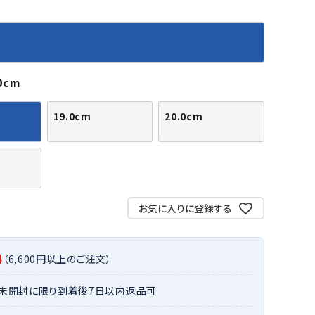
バット
ストリングス・ガット（ソフトテニス）
サポーター・テーピング
バット
グリップテープ
タオル
UTT
CANT
CAPT
ccilu
FLY
ERBU
AIN
軟式バット
エッジガード
ソックス
帽子
RY
STAG
トボール用バット
テニスシューズ
0cm
スパイク・シューズ
テニスバッグ
ランニング・陸上ソックス
キャップ
野球スパイク・シューズ
テニスウェア
テニス・バドミントンソックス
ハット
19.0cm
20.0cm
ウェア
キャップ・バイザー
野球ソックス
サンバイザー
ham
Colum
CONV
DA
ニア野球ウェア
ソックス
バスケットソックス
ニット帽・ビーニー
on
bia
ERSE
MISS
フォーム・練習着
ボール（テニス）
バレーボールソックス
その他キャップ
ティング手袋
その他アクセサリー
トレッキングソックス
ナーグローブ（守備用手袋）
お気に入りに登録する
ラグビーソックス
他手袋
トレーニング・ジム・カジュアル
xfir
G-FIT
gol.
GOSE
グ・ケース
N
料
（6,600円以上のご注文）
テナンス用品
クス・ストッキング
・未開封に限り到着後7日以内返品可
他アクセサリー