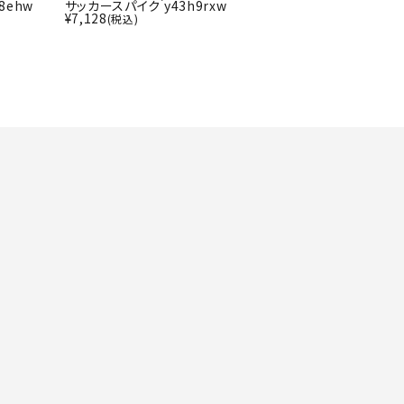
ト・ランタン
8ehw
サッカースパイク y43h9rxw
UR
¥
7,128
(税込)
他アクセサリー
tud
YASAK
YONEX
ZAMS
A
T