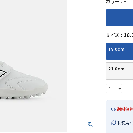
カラー
-
シューズアクセサリー
硬式
ソックス
フットボールサンダル
軟式
Babol
BIKE
B
-
セサリー
at
ER
サッカーウェア
少年
シューズ
バッグ
ジュニアサッカーウェア
ソフ
サイズ
18.
レプリカ商品
野球
メンズランニング
バックパック
ジュニアレプリカ商品
少年
ウイメンズランニング
トートバッグ
18.0cm
サッカーボール
野球
ジュニアランニング
ショルダーバッグ
CEP
Chaco
C
フットサルボール
ジュ
サッカースパイク
ボディー・ウエストバッグ
tt
pi
21.0cm
サッカーバッグ
ユニ
ジュニアサッカースパイク
ダッフル・ボストンバッグ
その他アクセサリー
バッ
サッカー・フットサルトレーニン
テニスバッグ
イン
グシューズ
その他バッグ
その
ジュニアサッカー・フットサルト
DESC
FINTA
Fo
レーニングシューズ
バッ
ENTE
e
送料無
野球スパイク・シューズ
メン
少年野球スパイク・シューズ
ソッ
未使用
バスケットボールシューズ
その