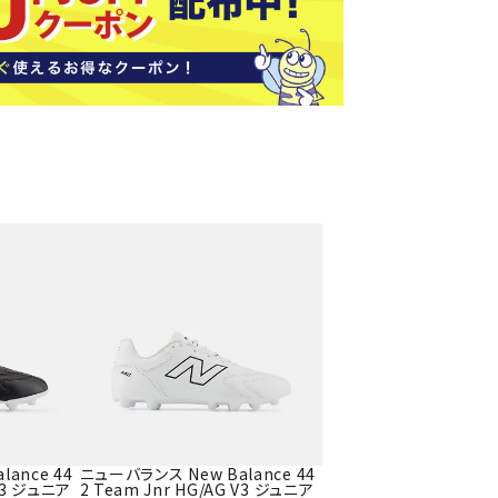
ソックス
バッグ
AZI
Speed
SSK
Super
o
Natur
その他アクセサリー
al
キャンプ用品
リー・コンテナ
ラー・ジャグ
WAN
Tasm
Tecnif
THE
キングウェア
ania
ibre
NORT
ラフ・寝具
Surf
H
FACE
ブル・チェア関連
ブルウェア
ト・タープ用品
ベキュー・焚き火
MBR
UNDE
VICTA
VIEW
グ
R
S
ト・マット・シート
ance 44
ニューバランス New Balance 44
ARMO
 V3 ジュニア
2 Team Jnr HG/AG V3 ジュニア