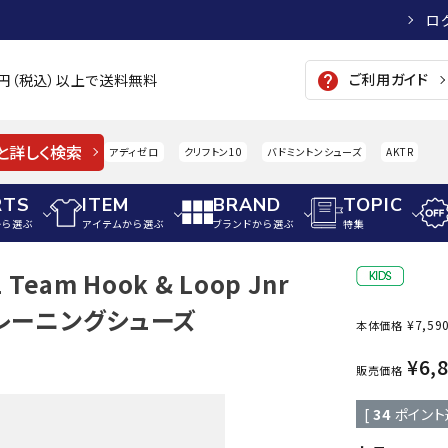
ロ
ご利用ガイド
help
00円（税込）以上で送料無料
と詳しく検索
アディゼロ
クリフトン10
バドミントンシューズ
AKTR
RTS
ITEM
BRAND
TOPIC
から選ぶ
アイテムから選ぶ
ブランドから選ぶ
特集
Team Hook & Loop Jnr
メンズアパレル
サッカー・フットサル
ウィメンズアパレル
/トレーニングシューズ
¥
7,59
本体価格
パイク・シューズ
トップス
サッカースパイク
トップス
硬式
adidas
AIGLE
A
¥
6,
シューズアクセサリー
ジャケット・アウター
ジュニアサッカースパイク
ジャケット・アウター
軟式
販売価格
メンズ・ユニセックスウ
ボトムス・パンツ
トレーニングシューズ
ボトムス・パンツ
少年
[
34
ポイント
その他ウェア
ジュニアレーニングシューズ
その他ウェア
ソフ
ウィメンズウェア