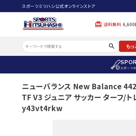
スポーツミツハシ公式オンラインストア
card_giftcard
送料無料
6,6
search
もっ
SPO
スポーツ
ACCOUNT MENU
ニューバランス New Balance 442 
陸上
ようこそ ゲスト 様
TF V3 ジュニア サッカー ターフ
陸上競技ス
meeting_room
person
ログイン
会員登録
y43vt4rkw
陸上競技用
陸上競技用
スポーツから選ぶ
ェア
アイテムから選ぶ
陸上競技用