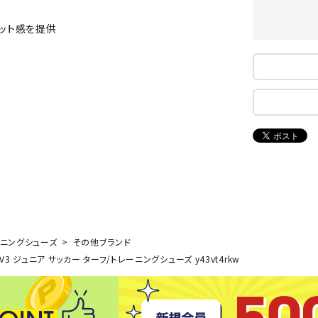
ンドボール）
ヘッドギア（ラグビー）
スク
ィット感を提供
セサリー
ソックス
スイ
NEUT
New
NI
その他アクセサリー
ゴー
RALW
Balan
ORKS
ce
その
マリ
ON
ONYO
P
ーキング
フィットネス・ヨガ
NE
LT
ーキングシューズ
ヨガウェア
トレ
ウォーキングシューズ
ヨガマット
健康
ーニングシューズ
その他ブランド
セサリー
ヨガアクセサリー
Rawli
Real
Re
r TF V3 ジュニア サッカー ターフ/トレーニングシューズ y43vt4rkw
ダンス・フィットネスウェア
ngs
Stone
ou
ダンス・フィットネスシューズ
インナーウェア