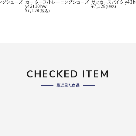
ライ
ニングシューズ
カー ターフ/トレーニングシューズ
サッカースパイク y43h
y43t10hw
¥
7,128
ソックス
(税込)
その
¥
7,128
(税込)
その他アクセサリー
Wacoa
Wilso
Ws
l CW-X
n
io
CHECKED ITEM
ZETT
最近見た商品