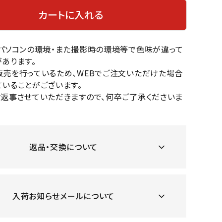
OKA
hum
JFIT
le coq
カートに入れる
バスケットボール
バレーボール
mel
sporti
f
ケットボールシューズ
バレーボールシューズ
のパソコンの環境・また撮影時の環境等で色味が違って
ケットボールウェア
バレーボールウェア
あります。
リカウェア・グッズ
バレーボール用サポーター
販売を行っているため、WEBでご注文いただけた場合
いることがございます。
ル（バスケットボール）
ボール（バレーボール）
ZeS
mand
Marbl
Marm
お返事させていただきますので、何卒ご了承くださいま
ル用品（バスケットボール）
ボール用品（バレーボール）
MBR
uka
e
ot
クス
ソックス
他アクセサリー
その他アクセサリー
返品・交換について
ツハ
MIZUN
molte
MTG
スイム・競泳
ランニング
オリ
O
n
ナル
入荷お知らせメールについて
水着・練習水着
メンズランニングシューズ
ットネス水着
レディースランニングシューズ