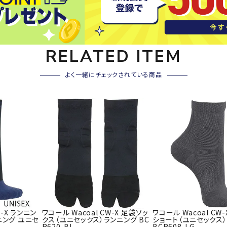
ライ
ソックス
その
その他アクセサリー
RELATED ITEM
Wacoa
Wilso
Ws
よく一緒にチェックされている商品
l CW-X
n
io
ZETT
W-X ランニン
ワコール Wacoal CW-X 足袋ソッ
ワコール Wacoal CW
ニング ユニセ
クス（ユニセックス）ランニング BC
ショート（ユニセックス
R620-BL
BCR608-LG