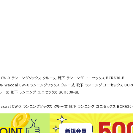
その他アクセサリー
SAYSK
Sondi
SP
Y
co
O
トレーニング・ジム/カジ
・格闘技
ュアル
キャ
メンズウェア
クー
suria
SVOL
S
ウィメンズウェア
技小物
クッ
ME
S
キッズウェア
シュ
 CW-X ランニングソックス クルー丈 靴下 ランニング ユニセックス BCR630-BL
コンプレッションウェア
テー
 Wacoal CW-X ランニングソックス クルー丈 靴下 ランニング ユニセックス BCR6
インナーウェア
テー
ルー丈 靴下 ランニング ユニセックス BCR630-BL
シューズ
テン
ジュニアシューズ
acoal CW-X ランニングソックス クルー丈 靴下 ランニング ユニセックス BCR630-
バー
ブーツ・サンダル
TRIGG
uhlsp
U
バッ
バッグ
ERPOI
ort
O
ベッ
NT
キャップ