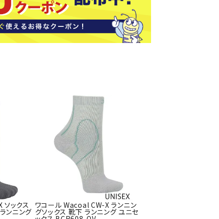
ト・ランタン
UR
他アクセサリー
tud
YASAK
YONEX
ZAMS
A
T
-X ソックス
ワコール Wacoal CW-X ランニン
）ランニング
グソックス 靴下 ランニング ユニセ
ックス BCR608-OV