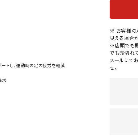
バレーボールシューズ
HEAD
HELLY
H
ミントン
卓球
テニスシューズ
HANS
EN
バドミントンシューズ
ンラケット
卓球ラケット
バス
※ お客様
フィットネスシューズ
・ガット
ラバー
バス
見える場合が
陸上スパイク・シューズ
ンシューズ
卓球シューズ
レプ
※店頭でも
ハンドボールシューズ
でも売切れて
ンウェア
卓球ウェア
ボー
LI-
LUXIL
LU
ウォーキング・トレッキングシュ
メールにて
ボール（卓球）
ボー
NING
ON
O
ポートし、運動時の足の疲労を軽減
ーズ
せ。
ープ
その他アクセサリー
ソッ
A
アウトドアシューズ
卓球台
その
追求
トレーニング・ジム・カジュアル
キッズカジュアル
セサリー
スイム・競泳
MIKAN
MIKAS
ミ
ドボール
ラグビー
サンダル
O
A
シ
ジ
ルシューズ
ラグビースパイク・シューズ
競泳
ルウェア
ラグビーウェア
フィ