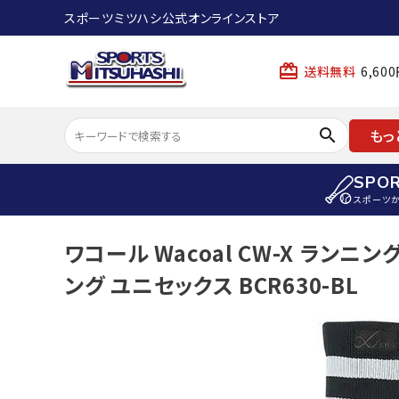
スポーツミツハシ公式オンラインストア
card_giftcard
送料無料
6,6
search
もっ
SPO
スポーツ
ACCOUNT MENU
ワコール Wacoal CW-X ランニ
陸上
ようこそ ゲスト 様
ング ユニセックス BCR630-BL
陸上競技ス
meeting_room
person
ログイン
会員登録
陸上競技用
陸上競技用
スポーツから選ぶ
ェア
アイテムから選ぶ
陸上競技用