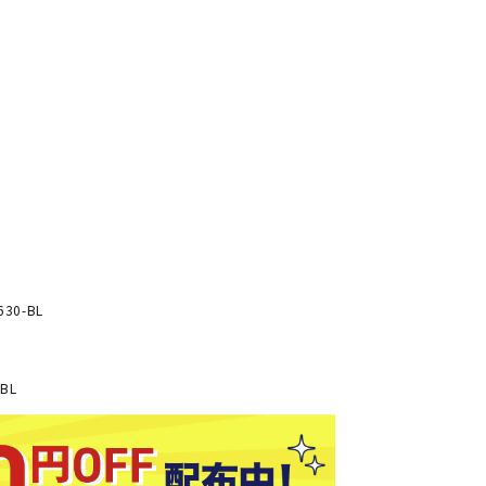
ソックス
バッグ
AZI
Speed
SSK
Super
o
Natur
その他アクセサリー
al
キャンプ用品
リー・コンテナ
ラー・ジャグ
WAN
Tasm
Tecnif
THE
キングウェア
ania
ibre
NORT
ラフ・寝具
Surf
H
FACE
ブル・チェア関連
30-BL
ブルウェア
ト・タープ用品
BL
ベキュー・焚き火
MBR
UNDE
VICTA
VIEW
グ
R
S
ト・マット・シート
ARMO