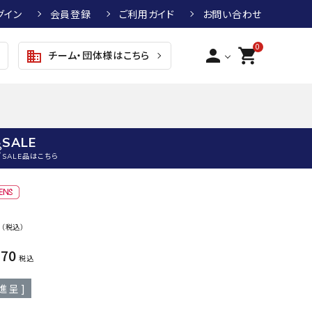
グイン
会員登録
ご利用ガイド
お問い合わせ
0
person
shopping_cart
チーム・団体様はこちら
business
SALE
SALE品はこちら
野球
キッズアパレル
テニス
その他アクセサリー
0
（税込）
グラブ・ミット
トップス
硬式テニスラケット
ボール
KTR
arena
asics
ATHL
970
グラブ・ミット
ジャケット・アウター
ジュニア硬式テニスラケット
季節対策商品
ETA
税込
野球グラブ・ミット
ボトムス・パンツ
ソフトテニスラケット
健康グッズ
進呈 ]
トボール用グラブ・ミット
その他ウェア
ストリングス・ガット（テニス）
ヨガマット