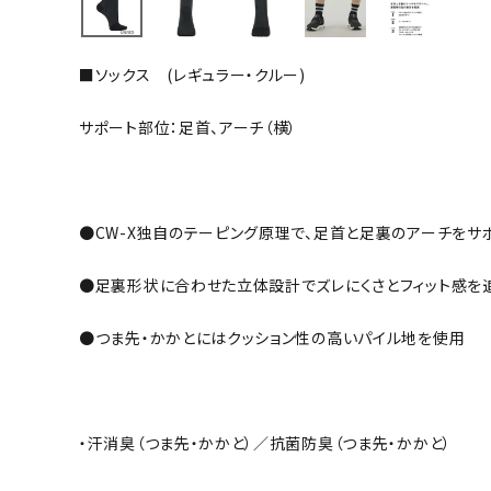
バト
■ソックス (レギュラー・クルー)
バドミント
ストリングス
サポート部位：足首、アーチ（横）
バドミント
バドミント
シャトル
●CW-X独自のテーピング原理で、足首と足裏のアーチをサ
グリップテ
バッグ
●足裏形状に合わせた立体設計でズレにくさとフィット感を
ソックス
●つま先・かかとにはクッション性の高いパイル地を使用
その他アク
ハン
・汗消臭（つま先・かかと）／抗菌防臭（つま先・かかと）
ハンドボー
ハンドボー