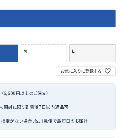
バット
ストリングス・ガット（ソフトテニス）
サポーター・テーピング
バット
グリップテープ
タオル
UTT
CANT
CAPT
ccilu
FLY
ERBU
AIN
軟式バット
エッジガード
ソックス
帽子
RY
STAG
トボール用バット
テニスシューズ
スパイク・シューズ
テニスバッグ
ランニング・陸上ソックス
キャップ
野球スパイク・シューズ
テニスウェア
テニス・バドミントンソックス
ハット
M
L
ウェア
キャップ・バイザー
野球ソックス
サンバイザー
ham
Colum
CONV
DA
ニア野球ウェア
ソックス
バスケットソックス
ニット帽・ビーニー
on
bia
ERSE
MISS
お気に入りに登録する
フォーム・練習着
ボール（テニス）
バレーボールソックス
その他キャップ
ティング手袋
その他アクセサリー
トレッキングソックス
ナーグローブ（守備用手袋）
ラグビーソックス
料
（6,600円以上のご注文）
他手袋
トレーニング・ジム・カジュアル
xfir
G-FIT
gol.
GOSE
・未開封に限り到着後7日以内返品可
グ・ケース
N
テナンス用品
の指定がない場合、佐川急便で最短日のお届け
クス・ストッキング
他アクセサリー