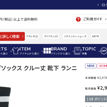
ロ
ご利用ガイド
help
00円（税込）以上で送料無料
と詳しく検索
アディゼロ
クリフトン10
バドミントンシューズ
AKTR
RTS
ITEM
BRAND
TOPIC
から選ぶ
アイテムから選ぶ
ブランドから選ぶ
特集
ングソックス クルー丈 靴下 ランニ
メンズアパレル
サッカー・フットサル
ウィメンズアパレル
¥
2,97
本体価格
パイク・シューズ
トップス
サッカースパイク
トップス
硬式
adidas
AIGLE
A
¥
2,
シューズアクセサリー
ジャケット・アウター
ジュニアサッカースパイク
ジャケット・アウター
軟式
販売価格
メンズ・ユニセックスウ
ボトムス・パンツ
トレーニングシューズ
ボトムス・パンツ
少年
[
15
ポイント
その他ウェア
ジュニアレーニングシューズ
その他ウェア
ソフ
ウィメンズウェア