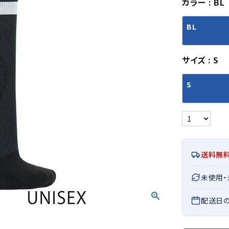
カラー
BL
シューズアクセサリー
硬式
ソックス
フットボールサンダル
軟式
Babol
BIKE
B
BL
セサリー
at
ER
サッカーウェア
少年
シューズ
バッグ
ジュニアサッカーウェア
ソフ
サイズ
S
レプリカ商品
野球
メンズランニング
バックパック
ジュニアレプリカ商品
少年
ウイメンズランニング
トートバッグ
S
サッカーボール
野球
ジュニアランニング
ショルダーバッグ
CEP
Chaco
C
フットサルボール
ジュ
サッカースパイク
ボディー・ウエストバッグ
tt
pi
サッカーバッグ
ユニ
ジュニアサッカースパイク
ダッフル・ボストンバッグ
その他アクセサリー
バッ
サッカー・フットサルトレーニン
テニスバッグ
イン
グシューズ
その他バッグ
送料無
その
ジュニアサッカー・フットサルト
DESC
FINTA
Fo
未使用
レーニングシューズ
バッ
ENTE
e
野球スパイク・シューズ
メン
配送日
少年野球スパイク・シューズ
ソッ
バスケットボールシューズ
その