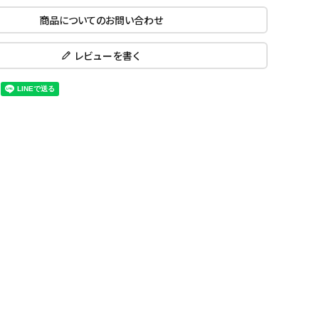
ール水着
ジュニアランニングシューズ
商品についてのお問い合わせ
ムキャップ
ランニングウェア
KE
Nittak
Ocean
ogaw
グル
ランニングタイツ
レビューを書く
u
Pacifi
a tent
c
他アクセサリー
ランニングソックス
ンスポーツ
ランニングキャップ
ランニングバッグ・ポーチ
その他アクセサリー
ENA
phite
Prince
PUMA
トレーニング用品
アウトドア
Y
n
ーニング用品
メンズアウトドアウェア
グッズ
ウィメンズアウトドアウェア
キッズ・ベビーアウトドアウェア
efT
RUST
ryka
SALO
アウトドアシューズ
rer
Y
MON
トレッキングシューズ
帽子