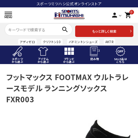
スポーツミツハシ公式オンラインストア
0
person
shopping_cart
search
もっと詳しく検索
アディゼロ
クリフトン10
バドミントンシューズ
AKTR
スポーツ
アイテム
ブランド
読み物
SALE品は
から選ぶ
から選ぶ
から選ぶ
こちら
ACCOUNT MENU
フットマックス FOOTMAX ウルトラレ
ようこそ ゲスト 様
ースモデル ランニングソックス
meeting_room
person
ログイン
会員登録
FXR003
スポーツから選ぶ
アイテムから選ぶ