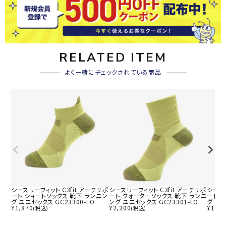
RELATED ITEM
よく一緒にチェックされている商品
シースリーフィット C3fit アーチサポ
シースリーフィット C3fit アーチサポ
シースリ
ート ショートソックス 靴下 ランニン
ート クォーターソックス 靴下 ランニ
ート 
グ ユニセックス GC23300-LO
ング ユニセックス GC23301-LO
グ ユニ
¥
1,870
¥
2,200
¥
1,87
(税込)
(税込)