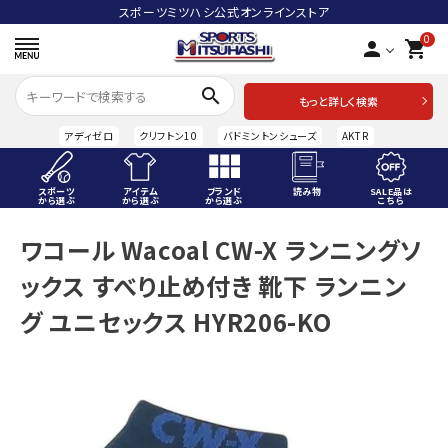
スポーツミツハシ公式オンラインストア
0
person
shopping_cart
search
もっと詳しく検索
アディゼロ
クリフトン10
バドミントンシューズ
AKTR
スポーツ
アイテム
ブランド
読み物
SALE品は
から選ぶ
から選ぶ
から選ぶ
こちら
ACCOUNT MENU
ワコール Wacoal CW-X ランニングソ
ようこそ ゲスト 様
ックス すべり止め付き 靴下 ランニン
meeting_room
person
ログイン
会員登録
グ ユニセックス HYR206-KO
スポーツから選ぶ
アイテムから選ぶ