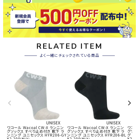
RELATED ITEM
よく一緒にチェックされている商品
ワコール Wacoal CW-X ランニン
ワコール Wacoal CW-X ランニン
ワコール
グソックス すべり止め付き 靴下 ラ
グソックス すべり止め付き 靴下 ラ
グソッ
ンニング ユニセックス HYR206-GY
ンニング ユニセックス HYR206-BL
グ ユニ
¥
2,200
¥
2,200
¥
2,97
(税込)
(税込)