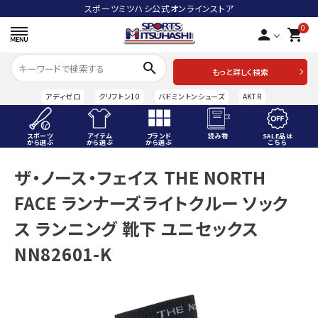
スポーツミツハシ公式オンラインストア
0
person
shopping_cart
search
もっと詳しく検索
アディゼロ
クリフトン10
バドミントンシューズ
AKTR
スポーツ
アイテム
ブランド
読み物
SALE品は
から選ぶ
から選ぶ
から選ぶ
こちら
ACCOUNT MENU
ザ・ノース・フェイス THE NORTH
ようこそ ゲスト 様
FACE ランナーズライトクルー ソック
meeting_room
person
ログイン
会員登録
ス ランニング 靴下 ユニセックス
NN82601-K
スポーツから選ぶ
アイテムから選ぶ