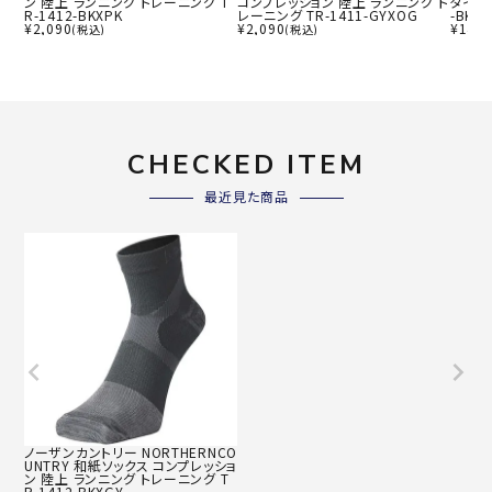
ン 陸上 ランニング トレーニング T
コンプレッション 陸上 ランニング ト
タイツ 
R-1412-BKXPK
レーニング TR-1411-GYXOG
-BK
¥
2,090
¥
2,090
¥
14,3
(税込)
(税込)
CHECKED ITEM
最近見た商品
ノーザンカントリー NORTHERNCO
UNTRY 和紙ソックス コンプレッショ
ン 陸上 ランニング トレーニング T
R-1412-BKXGY