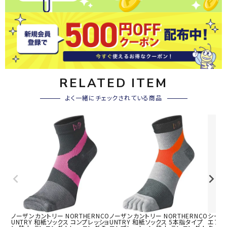
RELATED ITEM
よく一緒にチェックされている商品
ノーザンカントリー NORTHERNCO
ノーザンカントリー NORTHERNCO
シースリ
UNTRY 和紙ソックス コンプレッショ
UNTRY 和紙ソックス 5本指タイプ
エアー