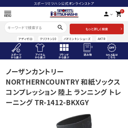
スポーツミツハシ公式オンラインストア
0
person
shopping_cart
search
もっと詳しく検索
アディゼロ
クリフトン10
バドミントンシューズ
AKTR
スポーツ
アイテム
ブランド
読み物
SALE品は
から選ぶ
から選ぶ
から選ぶ
こちら
ACCOUNT MENU
ノーザンカントリー
ようこそ ゲスト 様
NORTHERNCOUNTRY 和紙ソックス
meeting_room
person
ログイン
会員登録
コンプレッション 陸上 ランニング トレ
ーニング TR-1412-BKXGY
スポーツから選ぶ
アイテムから選ぶ