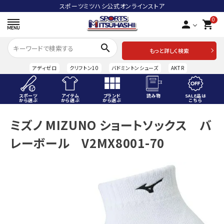
スポーツミツハシ公式オンラインストア
0
person
shopping_cart
search
もっと詳しく検索
アディゼロ
クリフトン10
バドミントンシューズ
AKTR
スポーツ
アイテム
ブランド
読み物
SALE品は
から選ぶ
から選ぶ
から選ぶ
こちら
ACCOUNT MENU
ミズノ MIZUNO ショートソックス バ
ようこそ ゲスト 様
レーボール V2MX8001-70
meeting_room
person
ログイン
会員登録
スポーツから選ぶ
アイテムから選ぶ