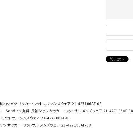
ンドボール）
ヘッドギア（ラグビー）
スク
セサリー
ソックス
スイ
NEUT
New
NI
その他アクセサリー
ゴー
RALW
Balan
ORKS
ce
その
マリ
ON
ONYO
P
ーキング
フィットネス・ヨガ
NE
LT
ーキングシューズ
ヨガウェア
トレ
ウォーキングシューズ
ヨガマット
健康
セサリー
ヨガアクセサリー
長袖シャツ サッカー・フットサル メンズウェア 21-427106AF-08
Rawli
Real
Re
ダンス・フィットネスウェア
 Sondico 丸首 長袖シャツ サッカー・フットサル メンズウェア 21-427106AF-0
ngs
Stone
ou
フットサル メンズウェア 21-427106AF-08
ダンス・フィットネスシューズ
ツ サッカー・フットサル メンズウェア 21-427106AF-08
インナーウェア