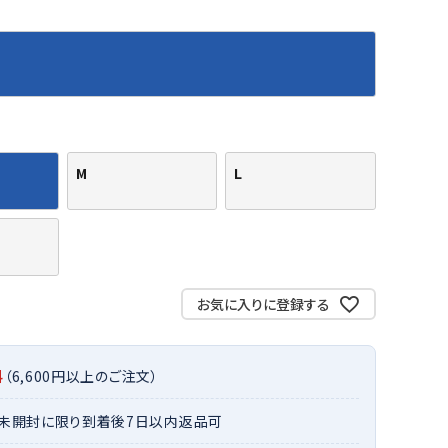
バット
ストリングス・ガット（ソフトテニス）
サポーター・テーピング
バット
グリップテープ
タオル
UTT
CANT
CAPT
ccilu
FLY
ERBU
AIN
軟式バット
エッジガード
ソックス
帽子
RY
STAG
トボール用バット
テニスシューズ
スパイク・シューズ
テニスバッグ
ランニング・陸上ソックス
キャップ
野球スパイク・シューズ
テニスウェア
テニス・バドミントンソックス
ハット
M
L
ウェア
キャップ・バイザー
野球ソックス
サンバイザー
ham
Colum
CONV
DA
ニア野球ウェア
ソックス
バスケットソックス
ニット帽・ビーニー
on
bia
ERSE
MISS
フォーム・練習着
ボール（テニス）
バレーボールソックス
その他キャップ
ティング手袋
その他アクセサリー
トレッキングソックス
ナーグローブ（守備用手袋）
ラグビーソックス
お気に入りに登録する
他手袋
トレーニング・ジム・カジュアル
xfir
G-FIT
gol.
GOSE
グ・ケース
N
料
（6,600円以上のご注文）
テナンス用品
クス・ストッキング
・未開封に限り到着後7日以内返品可
他アクセサリー