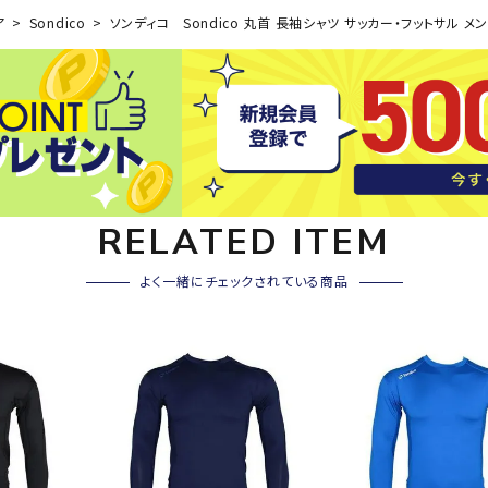
その他アクセサリー
ア
Sondico
ソンディコ Sondico 丸首 長袖シャツ サッカー・フットサル メンズウ
SAYSK
Sondi
SP
Y
co
O
トレーニング・ジム/カジ
・格闘技
ュアル
キャ
メンズウェア
クー
suria
SVOL
S
ウィメンズウェア
RELATED ITEM
技小物
クッ
ME
S
キッズウェア
シュ
よく一緒にチェックされている商品
コンプレッションウェア
テー
インナーウェア
テー
シューズ
テン
ジュニアシューズ
バー
ブーツ・サンダル
TRIGG
uhlsp
U
バッ
バッグ
ERPOI
ort
O
ベッ
NT
キャップ