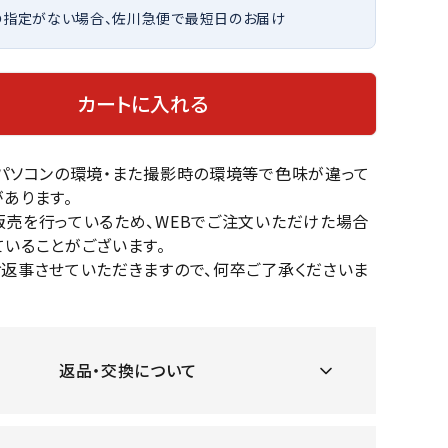
の指定がない場合、佐川急便で最短日のお届け
OKA
hum
JFIT
le coq
バスケットボール
バレーボール
mel
sporti
f
ケットボールシューズ
バレーボールシューズ
カートに入れる
ケットボールウェア
バレーボールウェア
リカウェア・グッズ
バレーボール用サポーター
のパソコンの環境・また撮影時の環境等で色味が違って
ル（バスケットボール）
ボール（バレーボール）
ZeS
mand
Marbl
Marm
あります。
ル用品（バスケットボール）
ボール用品（バレーボール）
MBR
uka
e
ot
販売を行っているため、WEBでご注文いただけた場合
クス
ソックス
いることがございます。
他アクセサリー
その他アクセサリー
お返事させていただきますので、何卒ご了承くださいま
ツハ
MIZUN
molte
MTG
スイム・競泳
ランニング
返品・交換について
オリ
O
n
ナル
水着・練習水着
メンズランニングシューズ
ットネス水着
レディースランニングシューズ