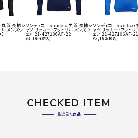
ライ
ソックス
その
その他アクセサリー
o 丸首 長袖シ
ソンディコ Sondico 丸首 長袖シ
ソンディコ Sondico
サル メンズウ
ャツ サッカー・フットサル メンズウ
ャツ サッカー・フットサ
03
ェア 21-427106AF-22
ェア 21-427106AF-2
¥
3,190
¥
3,190
(税込)
(税込)
Wacoa
Wilso
Ws
l CW-X
n
io
ZETT
CHECKED ITEM
最近見た商品