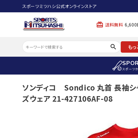
スポーツミツハシ公式オンラインストア
card_giftcard
送料無料
6,6
search
もっ
SPO
スポーツ
ACCOUNT MENU
ソンディコ Sondico 丸首 長袖
陸上
ようこそ ゲスト 様
ズウェア 21-427106AF-08
陸上競技ス
meeting_room
person
ログイン
会員登録
陸上競技用
陸上競技用
スポーツから選ぶ
ェア
アイテムから選ぶ
陸上競技用