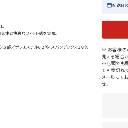
バレーボールシューズ
配送日
HEAD
HELLY
H
ミントン
卓球
テニスシューズ
HANS
EN
バドミントンシューズ
ンラケット
卓球ラケット
バス
用。
フィットネスシューズ
・ガット
ラバー
バス
通気性と快適なフィット感を実現。
陸上スパイク・シューズ
ンシューズ
卓球シューズ
レプ
ハンドボールシューズ
シュ部／ポリエステル８２％・スパンデックス１８％
ンウェア
卓球ウェア
※ お客様
ボー
LI-
LUXIL
LU
ウォーキング・トレッキングシュ
見える場合が
ボール（卓球）
ボー
NING
ON
O
ーズ
※店頭でも
ープ
その他アクセサリー
ソッ
A
アウトドアシューズ
でも売切れて
卓球台
その
メールにて
トレーニング・ジム・カジュアル
せ。
キッズカジュアル
セサリー
スイム・競泳
MIKAN
MIKAS
ミ
ドボール
ラグビー
サンダル
O
A
シ
ジ
ルシューズ
ラグビースパイク・シューズ
競泳
ルウェア
ラグビーウェア
フィ