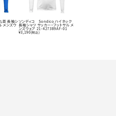
ト・ランタン
UR
他アクセサリー
 丸首 長袖シ
ソンディコ Sondico ハイネック
ル メンズウ
長袖シャツ サッカー・フットサル メ
1
ンズウェア 21-427389AF-01
¥
3,190
(税込)
tud
YASAK
YONEX
ZAMS
A
T