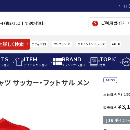
ロ
ご利用ガイド
help
00円（税込）以上で送料無料
と詳しく検索
アディゼロ
クリフトン10
バドミントンシューズ
AKTR
RTS
ITEM
BRAND
TOPIC
から選ぶ
アイテムから選ぶ
ブランドから選ぶ
特集
シャツ サッカー・フットサル メン
メンズアパレル
サッカー・フットサル
ウィメンズアパレル
¥
3,19
本体価格
パイク・シューズ
トップス
サッカースパイク
トップス
硬式
adidas
AIGLE
A
¥
3,
シューズアクセサリー
ジャケット・アウター
ジュニアサッカースパイク
ジャケット・アウター
軟式
販売価格
メンズ・ユニセックスウ
ボトムス・パンツ
トレーニングシューズ
ボトムス・パンツ
少年
[
16
ポイント
その他ウェア
ジュニアレーニングシューズ
その他ウェア
ソフ
ウィメンズウェア