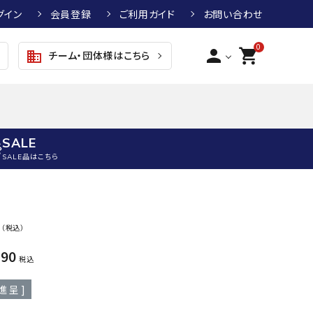
グイン
会員登録
ご利用ガイド
お問い合わせ
0
person
shopping_cart
チーム・団体様はこちら
business
SALE
SALE品はこちら
野球
キッズアパレル
テニス
その他アクセサリー
0
（税込）
グラブ・ミット
トップス
硬式テニスラケット
ボール
KTR
arena
asics
ATHL
190
グラブ・ミット
ジャケット・アウター
ジュニア硬式テニスラケット
季節対策商品
ETA
税込
野球グラブ・ミット
ボトムス・パンツ
ソフトテニスラケット
健康グッズ
進呈 ]
トボール用グラブ・ミット
その他ウェア
ストリングス・ガット（テニス）
ヨガマット