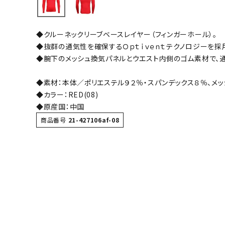
バト
◆クルーネックリーブベースレイヤー（フィンガーホール）。
バドミント
◆抜群の通気性を確保するＯｐｔｉｖｅｎｔテクノロジーを採
ストリングス
◆腕下のメッシュ換気パネルとウエスト内側のゴム素材で、
バドミント
◆素材：本体／ポリエステル９２％・スパンデックス８％、メッ
バドミント
◆カラー：RED(08)
シャトル
◆原産国：中国
グリップテ
商品番号
21-427106af-08
バッグ
ソックス
その他アク
ハン
ハンドボー
ハンドボー