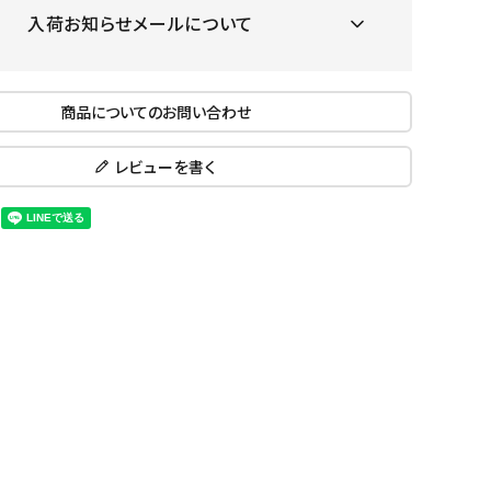
ール水着
入荷お知らせメールについて
ジュニアランニングシューズ
ムキャップ
ランニングウェア
KE
Nittak
Ocean
ogaw
グル
ランニングタイツ
u
Pacifi
a tent
商品についてのお問い合わせ
c
他アクセサリー
ランニングソックス
ンスポーツ
ランニングキャップ
レビューを書く
ランニングバッグ・ポーチ
その他アクセサリー
ENA
phite
Prince
PUMA
トレーニング用品
アウトドア
Y
n
ーニング用品
メンズアウトドアウェア
グッズ
ウィメンズアウトドアウェア
キッズ・ベビーアウトドアウェア
efT
RUST
ryka
SALO
アウトドアシューズ
8
rer
Y
MON
トレッキングシューズ
帽子