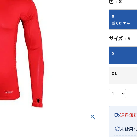
色
8
シューズアクセサリー
硬式
ソックス
フットボールサンダル
軟式
Babol
BIKE
B
8
セサリー
at
ER
サッカーウェア
少年
シューズ
バッグ
残りわずか
ジュニアサッカーウェア
ソフ
レプリカ商品
野球
サイズ
S
メンズランニング
バックパック
ジュニアレプリカ商品
少年
ウイメンズランニング
トートバッグ
S
サッカーボール
野球
ジュニアランニング
ショルダーバッグ
CEP
Chaco
C
フットサルボール
ジュ
サッカースパイク
ボディー・ウエストバッグ
tt
pi
サッカーバッグ
ユニ
XL
ジュニアサッカースパイク
ダッフル・ボストンバッグ
その他アクセサリー
バッ
サッカー・フットサルトレーニン
テニスバッグ
イン
グシューズ
その他バッグ
その
ジュニアサッカー・フットサルト
DESC
FINTA
Fo
レーニングシューズ
バッ
ENTE
e
送料無
野球スパイク・シューズ
メン
少年野球スパイク・シューズ
ソッ
未使用
バスケットボールシューズ
その