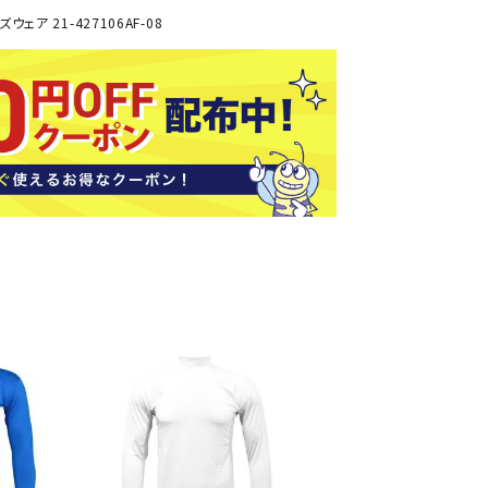
ソックス
ェア 21-427106AF-08
バッグ
AZI
Speed
SSK
Super
o
Natur
その他アクセサリー
al
キャンプ用品
リー・コンテナ
ラー・ジャグ
WAN
Tasm
Tecnif
THE
キングウェア
ania
ibre
NORT
ラフ・寝具
Surf
H
FACE
ブル・チェア関連
ブルウェア
ト・タープ用品
ベキュー・焚き火
MBR
UNDE
VICTA
VIEW
グ
R
S
ト・マット・シート
ARMO