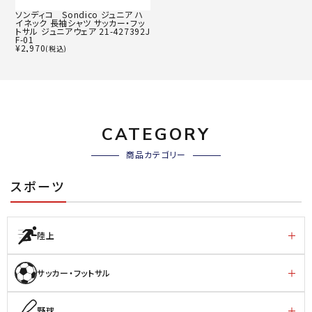
ソンディコ Sondico ジュニア ハ
イネック 長袖シャツ サッカー・フッ
トサル ジュニアウェア 21-427392J
F-01
¥
2,970
(税込)
CATEGORY
商品カテゴリー
スポーツ
陸上
サッカー・フットサル
野球