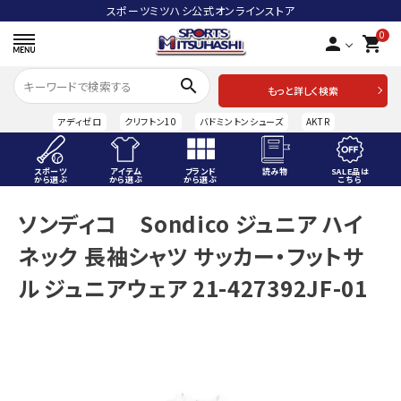
スポーツミツハシ公式オンラインストア
0
person
shopping_cart
search
もっと詳しく検索
アディゼロ
クリフトン10
バドミントンシューズ
AKTR
スポーツ
アイテム
ブランド
読み物
SALE品は
から選ぶ
から選ぶ
から選ぶ
こちら
ACCOUNT MENU
ソンディコ Sondico ジュニア ハイ
ようこそ ゲスト 様
ネック 長袖シャツ サッカー・フットサ
meeting_room
person
ログイン
会員登録
ル ジュニアウェア 21-427392JF-01
スポーツから選ぶ
アイテムから選ぶ