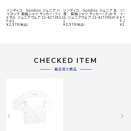
ソンディコ Sondico ジュニア ハ
ソンディコ Sondico ジュニア 丸
ソンディ
イネック 長袖シャツ サッカー・フッ
首 長袖シャツ サッカー・フットサ
イネッ
トサル ジュニアウェア 21-427392J
ル ジュニアウェア 21-427390JF-0
トサル 
F-03
1
F-22
¥
2,970
¥
2,970
¥
2,97
(税込)
(税込)
CHECKED ITEM
最近見た商品