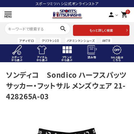
スポーツミツハシ公式オンラインストア
0
person
shopping_cart
search
もっと詳しく検索
アディゼロ
クリフトン10
バドミントンシューズ
AKTR
スポーツ
アイテム
ブランド
読み物
SALE品は
から選ぶ
から選ぶ
から選ぶ
こちら
ACCOUNT MENU
ソンディコ Sondico ハーフスパッツ
ようこそ ゲスト 様
サッカー・フットサル メンズウェア 21-
meeting_room
person
ログイン
会員登録
428265A-03
スポーツから選ぶ
アイテムから選ぶ