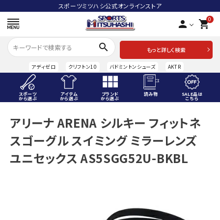
スポーツミツハシ公式オンラインストア
0
person
shopping_cart
search
もっと詳しく検索
アディゼロ
クリフトン10
バドミントンシューズ
AKTR
スポーツ
アイテム
ブランド
読み物
SALE品は
から選ぶ
から選ぶ
から選ぶ
こちら
ACCOUNT MENU
アリーナ ARENA シルキー フィットネ
ようこそ ゲスト 様
スゴーグル スイミング ミラーレンズ
meeting_room
person
ログイン
会員登録
ユニセックス AS5SGG52U-BKBL
スポーツから選ぶ
アイテムから選ぶ