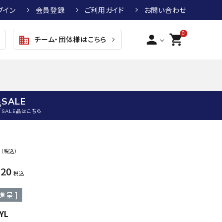
グイン
会員登録
ご利用ガイド
お問い合わせ
0
person
shopping_cart
チーム・団体様はこちら
business
SALE
SALE品はこちら
野球
キッズアパレル
テニス
その他アクセサリー
0
（税込）
グラブ・ミット
トップス
硬式テニスラケット
ボール
520
KTR
arena
asics
ATHL
税込
グラブ・ミット
ジャケット・アウター
ジュニア硬式テニスラケット
季節対策商品
ETA
進呈 ]
野球グラブ・ミット
ボトムス・パンツ
ソフトテニスラケット
健康グッズ
トボール用グラブ・ミット
その他ウェア
ストリングス・ガット（テニス）
ヨガマット
YL