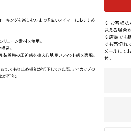
バレーボールシューズ
HEAD
HELLY
H
ミントン
卓球
テニスシューズ
HANS
ォーキングを楽しむ方まで幅広いスイマーにおすすめ
EN
バドミントンシューズ
※ お客様
ンラケット
卓球ラケット
バス
見える場合が
フィットネスシューズ
・ガット
ラバー
バス
※店頭でも
陸上スパイク・シューズ
シリコーン素材を使用。
ンシューズ
卓球シューズ
レプ
でも売切れて
ハンドボールシューズ
い構造。
ンウェア
卓球ウェア
ボー
メールにて
LI-
LUXIL
LU
グル装着時の圧迫感を抑え心地良いフィット感を実現。
ウォーキング・トレッキングシュ
せ。
ボール（卓球）
ボー
NING
ON
O
ーズ
ープ
その他アクセサリー
ソッ
A
ており、くもり止め機能が低下してきた際、アイカップの
アウトドアシューズ
卓球台
その
とが可能。
トレーニング・ジム・カジュアル
キッズカジュアル
セサリー
スイム・競泳
MIKAN
MIKAS
ミ
ドボール
ラグビー
サンダル
O
A
シ
ジ
ルシューズ
ラグビースパイク・シューズ
競泳
ルウェア
ラグビーウェア
フィ