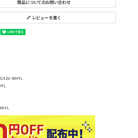
商品についてのお問い合わせ
ール水着
ジュニアランニングシューズ
ムキャップ
ランニングウェア
レビューを書く
KE
Nittak
Ocean
ogaw
グル
ランニングタイツ
u
Pacifi
a tent
c
他アクセサリー
ランニングソックス
ンスポーツ
ランニングキャップ
ランニングバッグ・ポーチ
その他アクセサリー
ENA
phite
Prince
PUMA
トレーニング用品
アウトドア
Y
n
52U-WHYL
HYL
ーニング用品
メンズアウトドアウェア
グッズ
ウィメンズアウトドアウェア
キッズ・ベビーアウトドアウェア
WHYL
efT
RUST
ryka
SALO
アウトドアシューズ
rer
Y
MON
トレッキングシューズ
帽子