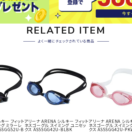
その他アクセサリー
SAYSK
Sondi
SP
Y
co
O
RELATED ITEM
トレーニング・ジム/カジ
・格闘技
ュアル
よく一緒にチェックされている商品
キャ
メンズウェア
クー
suria
SVOL
S
ウィメンズウェア
技小物
クッ
ME
S
キッズウェア
シュ
コンプレッションウェア
テー
インナーウェア
テー
シューズ
テン
ジュニアシューズ
バー
ブーツ・サンダル
TRIGG
uhlsp
U
バッ
バッグ
ルキー フィット
アリーナ ARENA シルキー フィット
アリーナ ARENA シル
ERPOI
ort
O
ベッ
グ ミラーレ
ネスゴーグル スイミング ユニセッ
ネスゴーグル スイミン
NT
SGG52U-B
クス AS5SGG42U-BLBK
クス AS5SGG42U-PK
キャップ