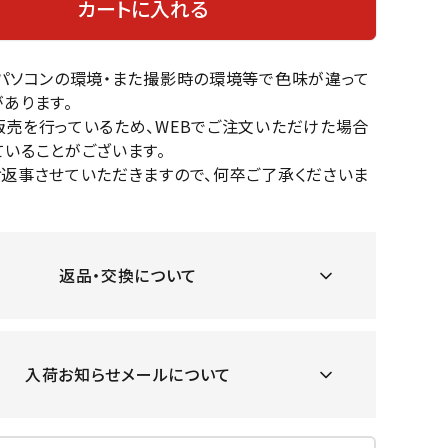
カートに入れる
OKA
hum
JFIT
le coq
バスケットボール
バレーボール
mel
sporti
f
のパソコンの環境・また撮影時の環境等で色味が違って
ケットボールシューズ
バレーボールシューズ
あります。
ケットボールウェア
バレーボールウェア
販売を行っているため、WEBでご注文いただけた場合
リカウェア・グッズ
バレーボール用サポーター
いることがございます。
ル（バスケットボール）
ボール（バレーボール）
お返事させていただきますので、何卒ご了承くださいま
ZeS
mand
Marbl
Marm
ル用品（バスケットボール）
ボール用品（バレーボール）
MBR
uka
e
ot
クス
ソックス
他アクセサリー
その他アクセサリー
返品・交換について
ツハ
MIZUN
molte
MTG
スイム・競泳
ランニング
オリ
O
n
入荷お知らせメールについて
ナル
水着・練習水着
メンズランニングシューズ
ットネス水着
レディースランニングシューズ