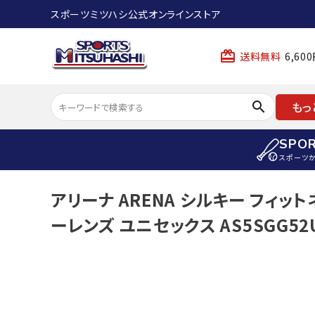
スポーツミツハシ公式オンラインストア
card_giftcard
送料無料
6,6
search
もっ
SPO
スポーツ
ACCOUNT MENU
アリーナ ARENA シルキー フィッ
陸上
ようこそ ゲスト 様
ーレンズ ユニセックス AS5SGG52
陸上競技ス
meeting_room
person
ログイン
会員登録
陸上競技用
陸上競技用
スポーツから選ぶ
ェア
アイテムから選ぶ
陸上競技用