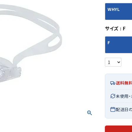
シューズアクセサリー
硬式
ソックス
WHYL
フットボールサンダル
軟式
Babol
BIKE
B
セサリー
at
ER
サッカーウェア
少年
シューズ
バッグ
ジュニアサッカーウェア
ソフ
サイズ
F
レプリカ商品
野球
メンズランニング
バックパック
F
ジュニアレプリカ商品
少年
ウイメンズランニング
トートバッグ
サッカーボール
野球
ジュニアランニング
ショルダーバッグ
CEP
Chaco
C
フットサルボール
ジュ
サッカースパイク
ボディー・ウエストバッグ
tt
pi
サッカーバッグ
ユニ
ジュニアサッカースパイク
ダッフル・ボストンバッグ
その他アクセサリー
バッ
サッカー・フットサルトレーニン
テニスバッグ
送料無
イン
グシューズ
その他バッグ
その
ジュニアサッカー・フットサルト
未使用
DESC
FINTA
Fo
レーニングシューズ
バッ
ENTE
e
配送日
野球スパイク・シューズ
メン
少年野球スパイク・シューズ
ソッ
バスケットボールシューズ
その