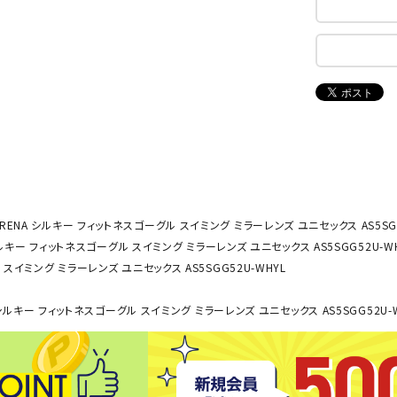
ンドボール）
ヘッドギア（ラグビー）
スク
セサリー
ソックス
スイ
NEUT
New
NI
その他アクセサリー
ゴー
RALW
Balan
ORKS
ce
その
マリ
ON
ONYO
P
ーキング
フィットネス・ヨガ
NE
LT
RENA シルキー フィットネスゴーグル スイミング ミラーレンズ ユニセックス AS5SGG
ルキー フィットネスゴーグル スイミング ミラーレンズ ユニセックス AS5SGG52U-W
ーキングシューズ
ヨガウェア
トレ
スイミング ミラーレンズ ユニセックス AS5SGG52U-WHYL
ウォーキングシューズ
ヨガマット
健康
セサリー
ヨガアクセサリー
シルキー フィットネスゴーグル スイミング ミラーレンズ ユニセックス AS5SGG52U-
Rawli
Real
Re
ダンス・フィットネスウェア
ngs
Stone
ou
ダンス・フィットネスシューズ
インナーウェア