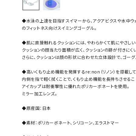
バト
◆水泳の上達を目指すスイマーから、アクアビクスや水中ウ
バドミント
のフィットネス向けスイミングゴーグル。
ストリングス
◆肌に直接触れるクッションには、やわらかくて肌にやさしい
バドミント
クッションの顔当たり面積が広く、クッションの跡が付きにく
バドミント
さらに、クッションは顔の形状に合わせた立体設計で、ゴー
シャトル
グリップテ
◆高いくもり止め機能を発揮するre:non（リノン）を搭載し
バッグ
内側を指で軽く拭くことで、くもり止め機能を長持ちさせるこ
アイカップは耐衝撃性に優れたポリカーボネートを使用。
ソックス
ミラー加工レンズ。
その他アク
ハン
◆原産国：日本
◆素材：ポリカーボネート、シリコーン、エラストマー
ハンドボー
ハンドボー