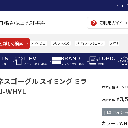
ロ
ご利用ガイド
help
00円（税込）以上で送料無料
と詳しく検索
アディゼロ
クリフトン10
バドミントンシューズ
AKTR
RTS
ITEM
BRAND
TOPIC
から選ぶ
アイテムから選ぶ
ブランドから選ぶ
特集
トネスゴーグル スイミング ミラ
メンズアパレル
サッカー・フットサル
ウィメンズアパレル
¥
3,52
本体価格
U-WHYL
パイク・シューズ
トップス
サッカースパイク
トップス
硬式
¥
3,
adidas
AIGLE
A
販売価格
シューズアクセサリー
ジャケット・アウター
ジュニアサッカースパイク
ジャケット・アウター
軟式
[
18
ポイント
メンズ・ユニセックスウ
ボトムス・パンツ
トレーニングシューズ
ボトムス・パンツ
少年
その他ウェア
ジュニアレーニングシューズ
その他ウェア
ソフ
カラー
WH
ウィメンズウェア