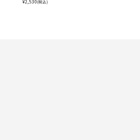
ト・ランタン
¥
2,530
(税込)
UR
他アクセサリー
tud
YASAK
YONEX
ZAMS
A
T