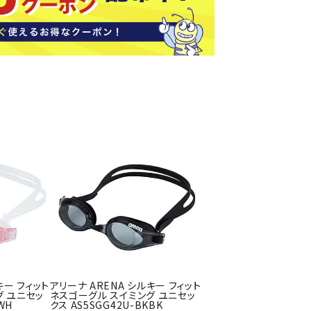
ソックス
バッグ
AZI
Speed
SSK
Super
o
Natur
その他アクセサリー
al
キャンプ用品
リー・コンテナ
ラー・ジャグ
WAN
Tasm
Tecnif
THE
キングウェア
ania
ibre
NORT
ラフ・寝具
Surf
H
FACE
ブル・チェア関連
ブルウェア
ト・タープ用品
ベキュー・焚き火
MBR
UNDE
VICTA
VIEW
グ
キー フィット
アリーナ ARENA シルキー フィット
R
S
ト・マット・シート
グ ユニセッ
ネスゴーグル スイミング ユニセッ
ARMO
WH
クス AS5SGG42U-BKBK