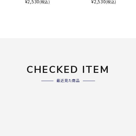
ライ
¥
2,530
¥
2,530
(税込)
(税込)
ソックス
その
その他アクセサリー
Wacoa
Wilso
Ws
l CW-X
n
io
CHECKED ITEM
ZETT
最近見た商品