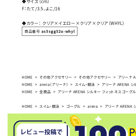
◆サイズ（cm）
ボール（ハ
F：たて/3.5、よこ/16
その他アク
◆カラー： クリア×イエロー×クリア×クリア（WHYL）
商品番号
as5sgg52u-whyl
ウォ
HOME
その他アクセサリー
その他アクセサリー
アリーナ A
HOME
arena（アリーナ）
スイム・競泳
アリーナ ARENA シ
メンズウォ
HOME
全商品
アリーナ ARENA シルキー フィットネスゴーグル 
ウィメンズ
その他アク
HOME
スイム・競泳
ゴーグル
arena
アリーナ ARENA 