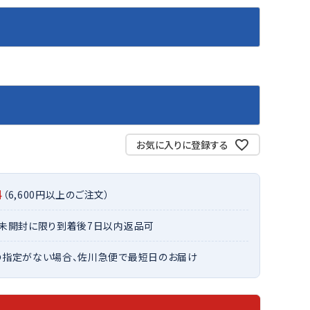
バット
ストリングス・ガット（ソフトテニス）
サポーター・テーピング
バット
グリップテープ
タオル
UTT
CANT
CAPT
ccilu
FLY
ERBU
AIN
軟式バット
エッジガード
ソックス
帽子
RY
STAG
トボール用バット
テニスシューズ
スパイク・シューズ
テニスバッグ
ランニング・陸上ソックス
キャップ
野球スパイク・シューズ
テニスウェア
テニス・バドミントンソックス
ハット
ウェア
キャップ・バイザー
野球ソックス
サンバイザー
ham
Colum
CONV
DA
ニア野球ウェア
ソックス
お気に入りに登録する
バスケットソックス
ニット帽・ビーニー
on
bia
ERSE
MISS
フォーム・練習着
ボール（テニス）
バレーボールソックス
その他キャップ
ティング手袋
その他アクセサリー
トレッキングソックス
料
（6,600円以上のご注文）
ナーグローブ（守備用手袋）
ラグビーソックス
他手袋
・未開封に限り到着後7日以内返品可
トレーニング・ジム・カジュアル
xfir
G-FIT
gol.
GOSE
グ・ケース
N
の指定がない場合、佐川急便で最短日のお届け
テナンス用品
クス・ストッキング
他アクセサリー