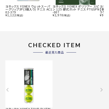
ヨネックス YONEX ウェットスーパ
ヨネックス YONEX ポリツアー スピ
ヨネック
ーグリップ3P(3個入り) テニス AC1
ン 125 硬式ガット テニス PTGSPN
【張り
02-379
-007
ラケット
¥
1,122
¥
2,970
¥
9,40
(税込)
(税込)
CHECKED ITEM
最近見た商品
ヨネックス YONEX TOUR PLATIN