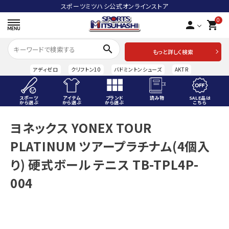
スポーツミツハシ公式オンラインストア
0
person
shopping_cart
search
もっと詳しく検索
アディゼロ
クリフトン10
バドミントンシューズ
AKTR
スポーツ
アイテム
ブランド
読み物
SALE品は
から選ぶ
から選ぶ
から選ぶ
こちら
ACCOUNT MENU
ヨネックス YONEX TOUR
ようこそ ゲスト 様
PLATINUM ツアープラチナム(4個入
meeting_room
person
ログイン
会員登録
り) 硬式ボール テニス TB-TPL4P-
004
スポーツから選ぶ
アイテムから選ぶ