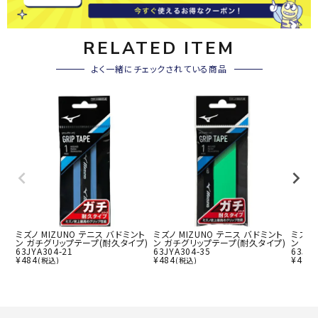
RELATED ITEM
よく一緒にチェックされている商品
ミズノ MIZUNO テニス バドミント
ミズノ MIZUNO テニス バドミント
ミズノ 
ン ガチグリップテープ(耐久タイプ)
ン ガチグリップテープ(耐久タイプ)
ン ガ
63JYA304-21
63JYA304-35
63JYA
¥
484
¥
484
¥
484
(税込)
(税込)