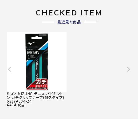
CHECKED ITEM
最近見た商品
ミズノ MIZUNO テニス バドミント
ン ガチグリップテープ(耐久タイプ)
63JYA304-24
¥
484
(税込)