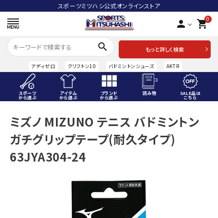
スポーツミツハシ公式オンラインストア
0
person
shopping_cart
search
もっと詳しく検索
アディゼロ
クリフトン10
バドミントンシューズ
AKTR
スポーツ
アイテム
ブランド
読み物
SALE品は
から選ぶ
から選ぶ
から選ぶ
こちら
ACCOUNT MENU
ミズノ MIZUNO テニス バドミントン
ようこそ ゲスト 様
ガチグリップテープ(耐久タイプ)
meeting_room
person
ログイン
会員登録
63JYA304-24
スポーツから選ぶ
アイテムから選ぶ