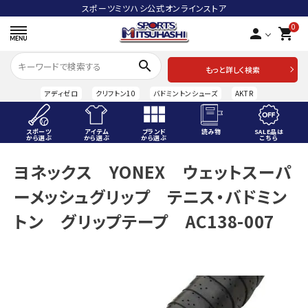
スポーツミツハシ公式オンラインストア
0
person
shopping_cart
search
もっと詳しく検索
アディゼロ
クリフトン10
バドミントンシューズ
AKTR
スポーツ
アイテム
ブランド
読み物
SALE品は
から選ぶ
から選ぶ
から選ぶ
こちら
ACCOUNT MENU
ヨネックス YONEX ウェットスーパ
ようこそ ゲスト 様
ーメッシュグリップ テニス・バドミン
meeting_room
person
ログイン
会員登録
トン グリップテープ AC138-007
スポーツから選ぶ
アイテムから選ぶ