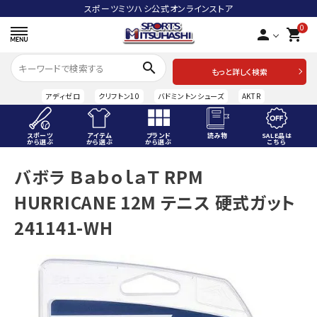
スポーツミツハシ公式オンラインストア
0
person
shopping_cart
search
もっと詳しく検索
アディゼロ
クリフトン10
バドミントンシューズ
AKTR
スポーツ
アイテム
ブランド
読み物
SALE品は
から選ぶ
から選ぶ
から選ぶ
こちら
ACCOUNT MENU
バボラ ＢａｂｏｌａＴ RPM
ようこそ ゲスト 様
HURRICANE 12M テニス 硬式ガット
meeting_room
person
ログイン
会員登録
241141-WH
スポーツから選ぶ
アイテムから選ぶ