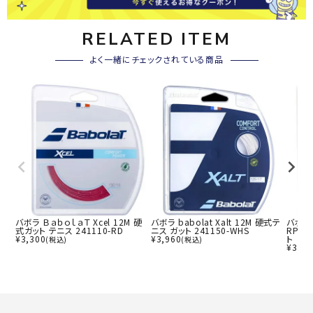
RELATED ITEM
よく一緒にチェックされている商品
バボラ ＢａｂｏｌａＴ Xcel 12M 硬
バボラ babolat Xalt 12M 硬式テ
バボラ
式ガット テニス 241110-RD
ニス ガット 241150-WHS
RPM
¥
3,300
¥
3,960
ト 24
(税込)
(税込)
¥
3,30