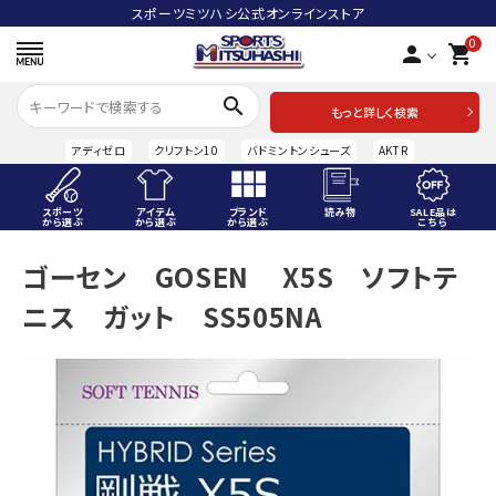
スポーツミツハシ公式オンラインストア
0
person
shopping_cart
search
もっと詳しく検索
アディゼロ
クリフトン10
バドミントンシューズ
AKTR
スポーツ
アイテム
ブランド
読み物
SALE品は
から選ぶ
から選ぶ
から選ぶ
こちら
ACCOUNT MENU
ゴーセン GOSEN X5S ソフトテ
ようこそ ゲスト 様
ニス ガット SS505NA
meeting_room
person
ログイン
会員登録
スポーツから選ぶ
アイテムから選ぶ