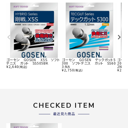
ゴーセン GOSEN X5S ソフト
ゴーセン GOSEN テックガット5
ゴーセ
テニス ガット SS505BK
300 ソフトテニス ガット SS60
200
¥
2,640
3-NA
2NA
(税込)
¥
2,750
¥
2,53
(税込)
CHECKED ITEM
最近見た商品