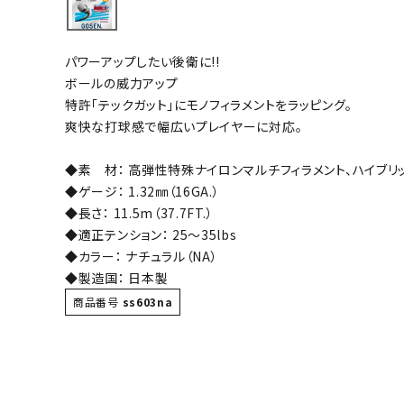
バト
パワーアップしたい後衛に!!
バドミント
ボールの威力アップ
ストリングス
特許「テックガット」にモノフィラメントをラッピング。
爽快な打球感で幅広いプレイヤーに対応。
バドミント
バドミント
◆素 材： 高弾性特殊ナイロンマルチフィラメント、ハイブリ
シャトル
◆ゲージ： 1.32㎜（16GA.）
グリップテ
◆長さ： 11.5m（37.7FT.）
バッグ
◆適正テンション： 25～35lbs
◆カラー： ナチュラル（NA）
ソックス
◆製造国： 日本製
その他アク
商品番号
ss603na
ハン
ハンドボー
ハンドボー