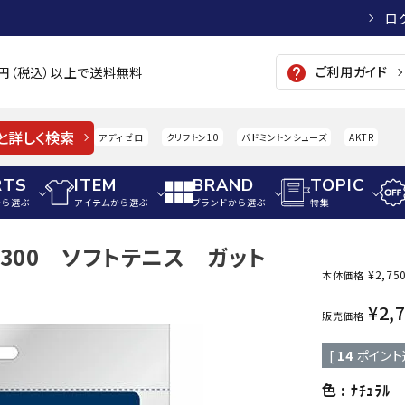
ロ
ご利用ガイド
help
00円（税込）以上で送料無料
と詳しく検索
アディゼロ
クリフトン10
バドミントンシューズ
AKTR
RTS
ITEM
BRAND
TOPIC
から選ぶ
アイテムから選ぶ
ブランドから選ぶ
特集
5300 ソフトテニス ガット
メンズアパレル
サッカー・フットサル
ウィメンズアパレル
¥
2,75
本体価格
パイク・シューズ
トップス
サッカースパイク
トップス
硬式
¥
2,
adidas
AIGLE
A
販売価格
シューズアクセサリー
ジャケット・アウター
ジュニアサッカースパイク
ジャケット・アウター
軟式
[
14
ポイント
メンズ・ユニセックスウ
ボトムス・パンツ
トレーニングシューズ
ボトムス・パンツ
少年
その他ウェア
ジュニアレーニングシューズ
その他ウェア
ソフ
色
ﾅﾁｭﾗﾙ
ウィメンズウェア