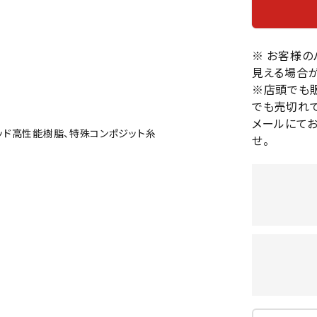
バレーボールシューズ
HEAD
HELLY
H
ミントン
卓球
テニスシューズ
HANS
EN
バドミントンシューズ
※ お客様
ンラケット
卓球ラケット
バス
見える場合が
フィットネスシューズ
・ガット
ラバー
バス
※店頭でも
陸上スパイク・シューズ
ンシューズ
卓球シューズ
レプ
でも売切れて
ハンドボールシューズ
ンウェア
卓球ウェア
ボー
メールにて
LI-
LUXIL
LU
ッド高性能樹脂、特殊コンポジット糸
ウォーキング・トレッキングシュ
せ。
ボール（卓球）
ボー
NING
ON
O
ーズ
ープ
その他アクセサリー
ソッ
A
アウトドアシューズ
卓球台
その
トレーニング・ジム・カジュアル
キッズカジュアル
セサリー
スイム・競泳
MIKAN
MIKAS
ミ
ドボール
ラグビー
サンダル
O
A
シ
ジ
ルシューズ
ラグビースパイク・シューズ
競泳
ルウェア
ラグビーウェア
フィ