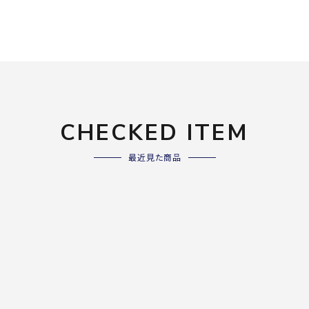
ライ
ソックス
その
その他アクセサリー
Wacoa
Wilso
Ws
l CW-X
n
io
CHECKED ITEM
最近見た商品
ZETT