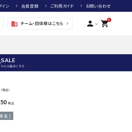
グイン
会員登録
ご利用ガイド
お問い合わせ
0
person
shopping_cart
チーム・団体様はこちら
business
SALE
SALE品はこちら
野球
キッズアパレル
テニス
その他アクセサリー
0
（税込）
グラブ・ミット
トップス
硬式テニスラケット
ボール
750
KTR
arena
asics
ATHL
税込
グラブ・ミット
ジャケット・アウター
ジュニア硬式テニスラケット
季節対策商品
ETA
進呈 ]
野球グラブ・ミット
ボトムス・パンツ
ソフトテニスラケット
健康グッズ
トボール用グラブ・ミット
その他ウェア
ストリングス・ガット（テニス）
ヨガマット