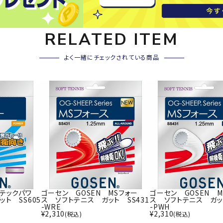
その他アクセサリー
SAYSK
Sondi
SP
RELATED ITEM
Y
co
O
トレーニング・ジム/カジ
・格闘技
よく一緒にチェックされている商品
ュアル
キャ
メンズウェア
クー
suria
SVOL
S
ウィメンズウェア
技小物
クッ
ME
S
キッズウェア
シュ
コンプレッションウェア
テー
インナーウェア
テー
シューズ
テン
ジュニアシューズ
バー
ブーツ・サンダル
 テックパワ
ゴーセン GOSEN MSフォー
ゴーセン GOSEN M
TRIGG
uhlsp
U
バッ
ト SS605
ス ソフトテニス ガット SS431
ス ソフトテニス ガット
バッグ
ERPOI
ort
O
-WRE
-PWH
ベッ
¥
2,310
¥
2,310
(税込)
(税込)
NT
キャップ