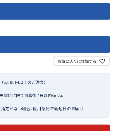
バット
ストリングス・ガット（ソフトテニス）
サポーター・テーピング
バット
グリップテープ
タオル
UTT
CANT
CAPT
ccilu
FLY
ERBU
AIN
軟式バット
エッジガード
ソックス
帽子
RY
STAG
トボール用バット
テニスシューズ
スパイク・シューズ
テニスバッグ
ランニング・陸上ソックス
キャップ
野球スパイク・シューズ
テニスウェア
テニス・バドミントンソックス
ハット
ウェア
キャップ・バイザー
野球ソックス
サンバイザー
ham
Colum
CONV
DA
ニア野球ウェア
ソックス
お気に入りに登録する
バスケットソックス
ニット帽・ビーニー
on
bia
ERSE
MISS
フォーム・練習着
ボール（テニス）
バレーボールソックス
その他キャップ
ティング手袋
その他アクセサリー
トレッキングソックス
料
（6,600円以上のご注文）
ナーグローブ（守備用手袋）
ラグビーソックス
他手袋
・未開封に限り到着後7日以内返品可
トレーニング・ジム・カジュアル
xfir
G-FIT
gol.
GOSE
グ・ケース
N
の指定がない場合、佐川急便で最短日のお届け
テナンス用品
クス・ストッキング
他アクセサリー