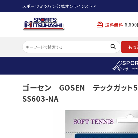
スポーツミツハシ公式オンラインストア
card_giftcard
送料無料
6,6
search
もっ
SPO
スポーツ
ACCOUNT MENU
ゴーセン GOSEN テックガット
陸上
ようこそ ゲスト 様
SS603-NA
陸上競技ス
meeting_room
person
ログイン
会員登録
陸上競技用
陸上競技用
スポーツから選ぶ
ェア
アイテムから選ぶ
陸上競技用