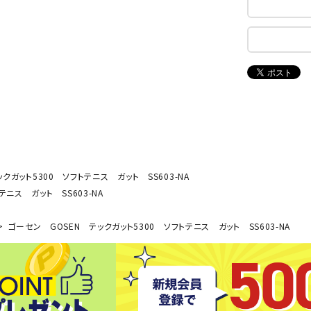
ンドボール）
ヘッドギア（ラグビー）
スク
セサリー
ソックス
スイ
NEUT
New
NI
その他アクセサリー
ゴー
RALW
Balan
ORKS
ce
その
マリ
ON
ONYO
P
ーキング
フィットネス・ヨガ
NE
LT
クガット5300 ソフトテニス ガット SS603-NA
ニス ガット SS603-NA
ーキングシューズ
ヨガウェア
トレ
ウォーキングシューズ
ヨガマット
健康
ゴーセン GOSEN テックガット5300 ソフトテニス ガット SS603-NA
セサリー
ヨガアクセサリー
Rawli
Real
Re
ダンス・フィットネスウェア
ngs
Stone
ou
ダンス・フィットネスシューズ
インナーウェア