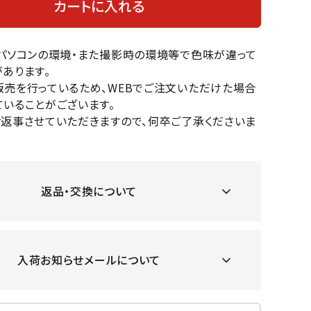
カートに入れる
OKA
hum
JFIT
le coq
バスケットボール
バレーボール
mel
sporti
f
のパソコンの環境・また撮影時の環境等で色味が違って
ケットボールシューズ
バレーボールシューズ
あります。
ケットボールウェア
バレーボールウェア
販売を行っているため、WEBでご注文いただけた場合
リカウェア・グッズ
バレーボール用サポーター
いることがございます。
ル（バスケットボール）
ボール（バレーボール）
お返事させていただきますので、何卒ご了承くださいま
ZeS
mand
Marbl
Marm
ル用品（バスケットボール）
ボール用品（バレーボール）
MBR
uka
e
ot
クス
ソックス
他アクセサリー
その他アクセサリー
返品・交換について
ツハ
MIZUN
molte
MTG
スイム・競泳
ランニング
オリ
O
n
入荷お知らせメールについて
ナル
水着・練習水着
メンズランニングシューズ
ットネス水着
レディースランニングシューズ