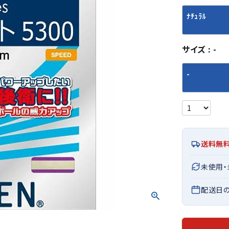
シューズアクセサリー
硬式
ソックス
ﾅﾁｭﾗﾙ
フットボールサンダル
軟式
Babol
BIKE
B
セサリー
at
ER
サッカーウェア
少年
シューズ
バッグ
ジュニアサッカーウェア
ソフ
サイズ
-
レプリカ商品
野球
メンズランニング
バックパック
-
ジュニアレプリカ商品
少年
ウイメンズランニング
トートバッグ
サッカーボール
野球
ジュニアランニング
ショルダーバッグ
CEP
Chaco
C
フットサルボール
ジュ
サッカースパイク
ボディー・ウエストバッグ
tt
pi
サッカーバッグ
ユニ
ジュニアサッカースパイク
ダッフル・ボストンバッグ
その他アクセサリー
バッ
サッカー・フットサルトレーニン
テニスバッグ
送料無
イン
グシューズ
その他バッグ
その
ジュニアサッカー・フットサルト
未使用
DESC
FINTA
Fo
レーニングシューズ
バッ
ENTE
e
配送日
野球スパイク・シューズ
メン
少年野球スパイク・シューズ
ソッ
バスケットボールシューズ
その