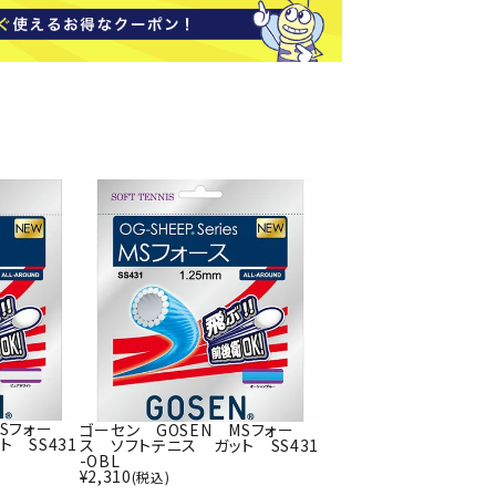
ソックス
バッグ
AZI
Speed
SSK
Super
o
Natur
その他アクセサリー
al
キャンプ用品
リー・コンテナ
ラー・ジャグ
WAN
Tasm
Tecnif
THE
キングウェア
ania
ibre
NORT
ラフ・寝具
Surf
H
FACE
ブル・チェア関連
ブルウェア
ト・タープ用品
ベキュー・焚き火
Sフォー
ゴーセン GOSEN MSフォー
MBR
UNDE
VICTA
VIEW
グ
 SS431
ス ソフトテニス ガット SS431
R
S
-OBL
ト・マット・シート
¥
2,310
(税込)
ARMO