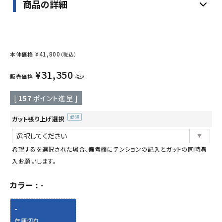
商品の詳細
¥
41,800
本体価格
（税込）
¥
31,350
販売価格
税込
[
157
ポイント進呈 ]
ガット張り上げ選択
(必
須)
希望するを選択された場合、備考欄にテンションの記入とガットの同時購
入お願いします。
カラー
-
-
在庫切れ