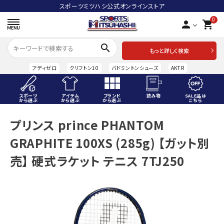
スポーツミツハシ公式オンラインストア
0
person
shopping_cart
search
もっと詳しく検索
アディゼロ
クリフトン10
バドミントンシューズ
AKTR
スポーツ
アイテム
ブランド
読み物
SALE品は
から選ぶ
から選ぶ
から選ぶ
こちら
ACCOUNT MENU
プリンス prince PHANTOM
ようこそ ゲスト 様
GRAPHITE 100XS (285g) 【ガット別
meeting_room
person
ログイン
会員登録
売】 硬式ラケット テニス 7TJ250
スポーツから選ぶ
アイテムから選ぶ