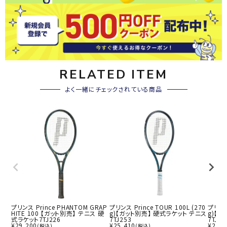
RELATED ITEM
よく一緒にチェックされている商品
プリンス Prince PHANTOM GRAP
プリンス Prince TOUR 100L (270
プリンス 
HITE 100 【ガット別売】 テニス 硬
g)【ガット別売】 硬式ラケット テニス
g)【
式ラケット7TJ226
7TJ253
7TJ25
¥
29,200
¥
25,410
¥
27,7
(税込)
(税込)