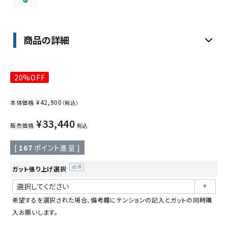
商品の詳細
20%OFF
¥
42,900
本体価格
（税込）
¥
33,440
販売価格
税込
[
167
ポイント進呈 ]
ガット張り上げ選択
(必
須)
希望するを選択された場合、備考欄にテンションの記入とガットの同時購
入お願いします。