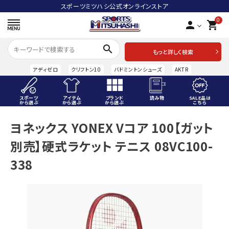
スポーツミツハシ公式オンラインストア
0
person
shopping_cart
search
もっと詳しく検索
アディゼロ
クリフトン10
バドミントンシューズ
AKTR
スポーツ
アイテム
ブランド
読み物
SALE品は
から選ぶ
から選ぶ
から選ぶ
こちら
ACCOUNT MENU
ヨネックス YONEX Vコア 100【ガット
ようこそ ゲスト 様
別売】硬式ラケット テニス 08VC100-
meeting_room
person
ログイン
会員登録
338
スポーツから選ぶ
アイテムから選ぶ