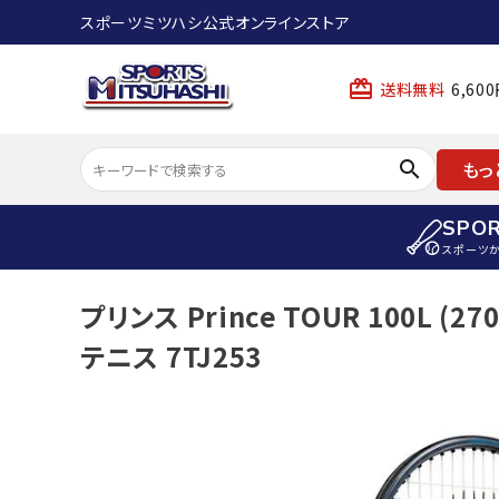
スポーツミツハシ公式オンラインストア
card_giftcard
送料無料
6,6
search
もっ
SPO
スポーツ
ACCOUNT MENU
プリンス Prince TOUR 100L (
陸上
ようこそ ゲスト 様
テニス 7TJ253
陸上競技ス
meeting_room
person
ログイン
会員登録
陸上競技用
陸上競技用
スポーツから選ぶ
ェア
アイテムから選ぶ
陸上競技用