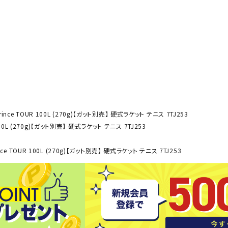
その他アクセサリー
SAYSK
Sondi
SP
Y
co
O
トレーニング・ジム/カジ
・格闘技
ュアル
キャ
メンズウェア
クー
suria
SVOL
S
ウィメンズウェア
技小物
クッ
ince TOUR 100L (270g)【ガット別売】 硬式ラケット テニス 7TJ253
ME
S
キッズウェア
100L (270g)【ガット別売】 硬式ラケット テニス 7TJ253
シュ
コンプレッションウェア
テー
インナーウェア
ce TOUR 100L (270g)【ガット別売】 硬式ラケット テニス 7TJ253
テー
シューズ
テン
ジュニアシューズ
バー
ブーツ・サンダル
TRIGG
uhlsp
U
バッ
バッグ
ERPOI
ort
O
ベッ
NT
キャップ