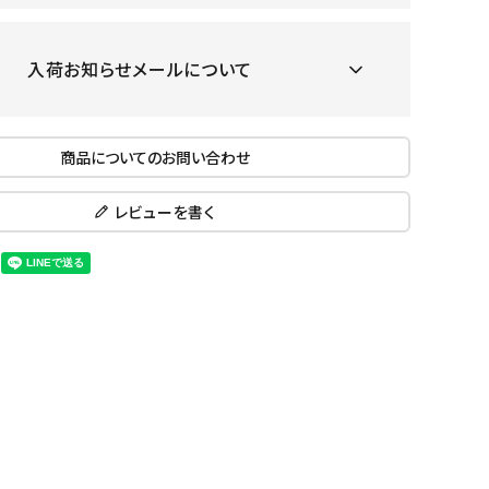
ール水着
ジュニアランニングシューズ
ムキャップ
ランニングウェア
KE
Nittak
Ocean
ogaw
入荷お知らせメールについて
グル
ランニングタイツ
u
Pacifi
a tent
c
他アクセサリー
ランニングソックス
ンスポーツ
ランニングキャップ
商品についてのお問い合わせ
ランニングバッグ・ポーチ
その他アクセサリー
レビューを書く
ENA
phite
Prince
PUMA
トレーニング用品
アウトドア
Y
n
ーニング用品
メンズアウトドアウェア
グッズ
ウィメンズアウトドアウェア
キッズ・ベビーアウトドアウェア
efT
RUST
ryka
SALO
アウトドアシューズ
rer
Y
MON
トレッキングシューズ
帽子