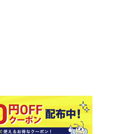
ソックス
バッグ
AZI
Speed
SSK
Super
o
Natur
その他アクセサリー
al
キャンプ用品
リー・コンテナ
ラー・ジャグ
WAN
Tasm
Tecnif
THE
キングウェア
ania
ibre
NORT
ラフ・寝具
Surf
H
FACE
ブル・チェア関連
ブルウェア
ト・タープ用品
ベキュー・焚き火
MBR
UNDE
VICTA
VIEW
グ
R
S
ト・マット・シート
ARMO