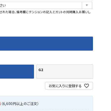
バット
ストリングス・ガット（ソフトテニス）
サポーター・テーピング
(必
須)
バット
グリップテープ
タオル
UTT
CANT
CAPT
ccilu
された場合、備考欄にテンションの記入とガットの同時購入お願いし
FLY
ERBU
AIN
軟式バット
エッジガード
ソックス
帽子
RY
STAG
トボール用バット
テニスシューズ
スパイク・シューズ
テニスバッグ
ランニング・陸上ソックス
キャップ
野球スパイク・シューズ
テニスウェア
テニス・バドミントンソックス
ハット
ウェア
キャップ・バイザー
野球ソックス
サンバイザー
ham
Colum
CONV
DA
ニア野球ウェア
ソックス
バスケットソックス
ニット帽・ビーニー
on
bia
ERSE
MISS
フォーム・練習着
ボール（テニス）
バレーボールソックス
その他キャップ
ティング手袋
その他アクセサリー
トレッキングソックス
G2
ナーグローブ（守備用手袋）
ラグビーソックス
他手袋
トレーニング・ジム・カジュアル
xfir
G-FIT
gol.
GOSE
お気に入りに登録する
グ・ケース
N
テナンス用品
クス・ストッキング
料
（6,600円以上のご注文）
他アクセサリー