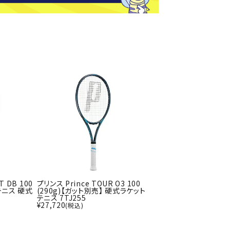
ト・ランタン
UR
他アクセサリー
tud
YASAK
YONEX
ZAMS
A
T
T DB 100
プリンス Prince TOUR O3 100
 テニス 硬式
(290g)【ガット別売】 硬式ラケット
テニス 7TJ255
¥
27,720
(税込)