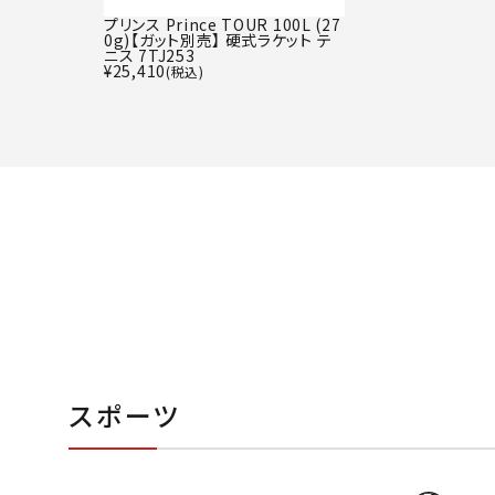
プリンス Prince TOUR 100L (27
0g)【ガット別売】 硬式ラケット テ
ニス 7TJ253
¥
25,410
(税込)
スポーツ