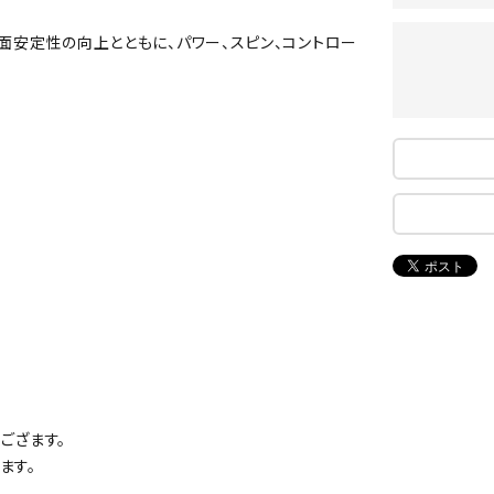
ンドボール）
ヘッドギア（ラグビー）
スク
り、面安定性の向上とともに、パワー、スピン、コントロー
セサリー
ソックス
スイ
NEUT
New
NI
その他アクセサリー
ゴー
RALW
Balan
ORKS
ce
その
マリ
ON
ONYO
P
ーキング
フィットネス・ヨガ
NE
LT
ーキングシューズ
ヨガウェア
トレ
ウォーキングシューズ
ヨガマット
健康
セサリー
ヨガアクセサリー
Rawli
Real
Re
ダンス・フィットネスウェア
ngs
Stone
ou
ござます。
ダンス・フィットネスシューズ
ます。
インナーウェア