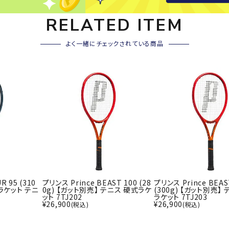
ライ
ソックス
その
RELATED ITEM
その他アクセサリー
よく一緒にチェックされている商品
Wacoa
Wilso
Ws
l CW-X
n
io
ZETT
R 95 (310
プリンス Prince BEAST 100 (28
プリンス Prince BEAS
ラケット テニ
0g) 【ガット別売】 テニス 硬式ラケ
(300g) 【ガット別売】
ット 7TJ202
ラケット 7TJ203
¥
26,900
¥
26,900
(税込)
(税込)