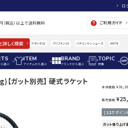
ロ
ご利用ガイド
help
00円（税込）以上で送料無料
と詳しく検索
アディゼロ
クリフトン10
バドミントンシューズ
AKTR
RTS
ITEM
BRAND
TOPIC
から選ぶ
アイテムから選ぶ
ブランドから選ぶ
特集
270g)【ガット別売】 硬式ラケット
メンズアパレル
サッカー・フットサル
ウィメンズアパレル
¥
36,3
本体価格
パイク・シューズ
トップス
サッカースパイク
トップス
硬式
¥
25
adidas
AIGLE
A
販売価格
シューズアクセサリー
ジャケット・アウター
ジュニアサッカースパイク
ジャケット・アウター
軟式
[
127
ポイン
メンズ・ユニセックスウ
ボトムス・パンツ
トレーニングシューズ
ボトムス・パンツ
少年
その他ウェア
ジュニアレーニングシューズ
その他ウェア
ソフ
ガット張り上げ
ウィメンズウェア