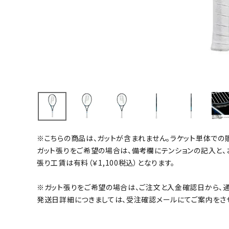
バト
バドミント
ストリングス
バドミント
バドミント
シャトル
グリップテ
バッグ
※こちらの商品は、ガットが含まれません。ラケット単体での
ソックス
ガット張りをご希望の場合は、備考欄にテンションの記入と、
その他アク
張り工賃は有料（￥1,100税込）となります。
ハン
※ガット張りをご希望の場合は、ご注文と入金確認日から、通
発送日詳細につきましては、受注確認メールにてご案内をさ
ハンドボー
ハンドボー