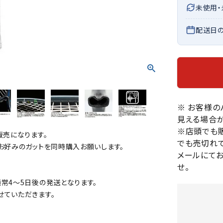
未使用
バレーボールシューズ
HEAD
HELLY
H
ミントン
卓球
テニスシューズ
HANS
配送日
EN
バドミントンシューズ
ンラケット
卓球ラケット
バス
フィットネスシューズ
・ガット
ラバー
バス
陸上スパイク・シューズ
ンシューズ
卓球シューズ
レプ
ハンドボールシューズ
ンウェア
卓球ウェア
ボー
LI-
LUXIL
LU
ウォーキング・トレッキングシュ
ボール（卓球）
ボー
NING
ON
O
※ お客様
ーズ
ープ
その他アクセサリー
ソッ
A
見える場合が
アウトドアシューズ
卓球台
その
※店頭でも
販売になります。
トレーニング・ジム・カジュアル
でも売切れて
お好みのガットを同時購入お願いします。
キッズカジュアル
メールにて
セサリー
スイム・競泳
せ。
MIKAN
MIKAS
ミ
ドボール
ラグビー
サンダル
常4～5日後の発送となります。
O
A
シ
せていただきます。
ジ
ルシューズ
ラグビースパイク・シューズ
競泳
ルウェア
ラグビーウェア
フィ