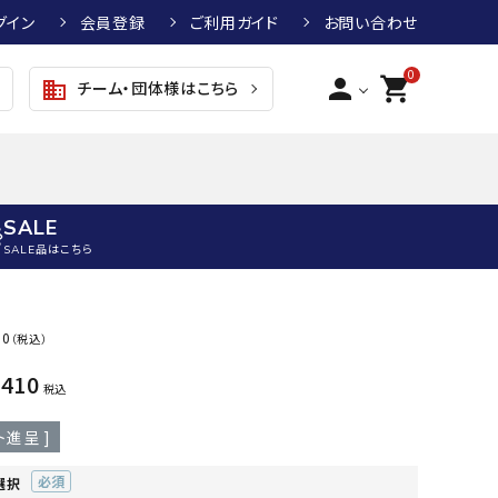
グイン
会員登録
ご利用ガイド
お問い合わせ
0
person
shopping_cart
チーム・団体様はこちら
business
SALE
SALE品はこちら
野球
キッズアパレル
テニス
その他アクセサリー
00
（税込）
グラブ・ミット
トップス
硬式テニスラケット
ボール
,410
KTR
arena
asics
ATHL
税込
グラブ・ミット
ジャケット・アウター
ジュニア硬式テニスラケット
季節対策商品
ETA
ト進呈 ]
野球グラブ・ミット
ボトムス・パンツ
ソフトテニスラケット
健康グッズ
トボール用グラブ・ミット
その他ウェア
ストリングス・ガット（テニス）
ヨガマット
選択