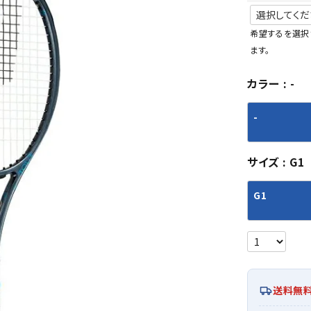
シューズアクセサリー
硬式
ソックス
フットボールサンダル
軟式
Babol
BIKE
B
希望するを選択
セサリー
at
ER
サッカーウェア
少年
シューズ
バッグ
ます。
ジュニアサッカーウェア
ソフ
カラー
-
レプリカ商品
野球
メンズランニング
バックパック
ジュニアレプリカ商品
少年
ウイメンズランニング
トートバッグ
-
サッカーボール
野球
ジュニアランニング
ショルダーバッグ
CEP
Chaco
C
フットサルボール
ジュ
サッカースパイク
ボディー・ウエストバッグ
tt
pi
サイズ
G1
サッカーバッグ
ユニ
ジュニアサッカースパイク
ダッフル・ボストンバッグ
その他アクセサリー
バッ
サッカー・フットサルトレーニン
テニスバッグ
G1
イン
グシューズ
その他バッグ
その
ジュニアサッカー・フットサルト
DESC
FINTA
Fo
レーニングシューズ
バッ
ENTE
e
野球スパイク・シューズ
メン
少年野球スパイク・シューズ
ソッ
送料無
バスケットボールシューズ
その