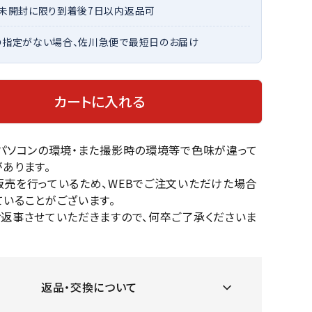
・未開封に限り到着後7日以内返品可
OKA
hum
JFIT
le coq
バスケットボール
バレーボール
mel
sporti
の指定がない場合、佐川急便で最短日のお届け
f
ケットボールシューズ
バレーボールシューズ
ケットボールウェア
バレーボールウェア
カートに入れる
リカウェア・グッズ
バレーボール用サポーター
ル（バスケットボール）
ボール（バレーボール）
ZeS
mand
Marbl
Marm
ル用品（バスケットボール）
ボール用品（バレーボール）
MBR
uka
e
ot
のパソコンの環境・また撮影時の環境等で色味が違って
クス
ソックス
あります。
他アクセサリー
その他アクセサリー
販売を行っているため、WEBでご注文いただけた場合
いることがございます。
お返事させていただきますので、何卒ご了承くださいま
ツハ
MIZUN
molte
MTG
スイム・競泳
ランニング
オリ
O
n
ナル
水着・練習水着
メンズランニングシューズ
返品・交換について
ットネス水着
レディースランニングシューズ