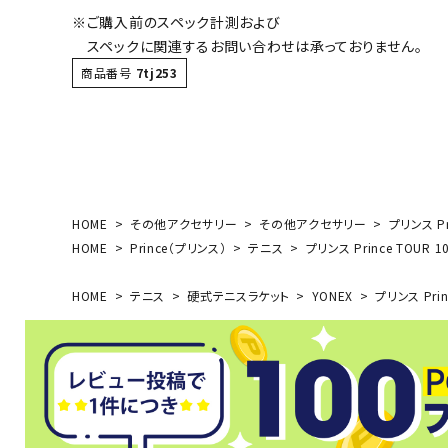
※ご購入前のスペック計測および
スペックに関連するお問い合わせは承っておりません。
商品番号
7tj253
武道
柔道
ボクシング
武道・格闘
HOME
その他アクセサリー
その他アクセサリー
プリンス Pr
HOME
Prince（プリンス）
テニス
プリンス Prince TOUR 
HOME
テニス
硬式テニスラケット
YONEX
プリンス Prin