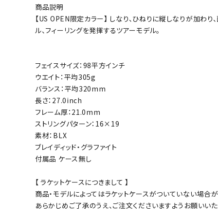
商品説明
ボール（ハ
【US OPEN限定カラー】 しなり、ひねりに縦しなりが加わ
その他アク
ル、フィーリングを発揮するツアーモデル。
フェイスサイズ：98平方インチ
ウエイト：平均305g
バランス：平均320mm
長さ：27.0inch
フレーム厚：21.0mm
ウォ
ストリングパターン：16×19
素材：BLX
メンズウォ
ブレイディッド・グラファイト
ウィメンズ
付属品 ケース無し
その他アク
【 ラケットケースにつきまして 】
商品・モデルによってはラケットケースがついていない場合が
あらかじめご了承のうえ、ご注文くださいますようお願いいた