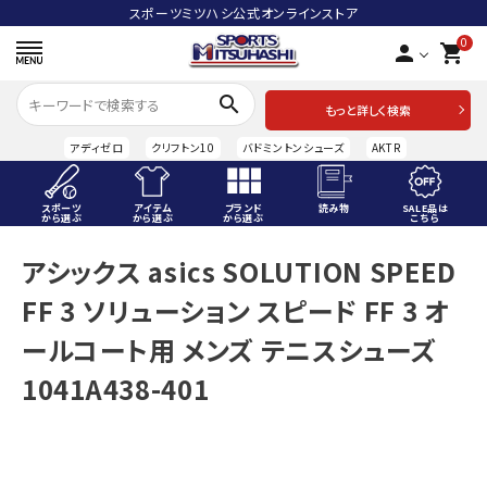
スポーツミツハシ公式オンラインストア
0
person
shopping_cart
search
もっと詳しく検索
アディゼロ
クリフトン10
バドミントンシューズ
AKTR
スポーツ
アイテム
ブランド
読み物
SALE品は
から選ぶ
から選ぶ
から選ぶ
こちら
ACCOUNT MENU
アシックス asics SOLUTION SPEED
ようこそ ゲスト 様
FF 3 ソリューション スピード FF 3 オ
meeting_room
person
ログイン
会員登録
ールコート用 メンズ テニスシューズ
1041A438-401
スポーツから選ぶ
アイテムから選ぶ