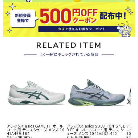
RELATED ITEM
よく一緒にチェックされている商品
アシックス asics GAME FF オール
アシックス asics SOLUTION SPEE
アシック
コート用 テニスシューズ メンズ 10
D FF 4 オールコート用 テニス シ
コート
41A489-104
ューズ メンズ 1041A532-400
1042A
¥
10,890
¥
16,830
¥
10,8
(税込)
(税込)