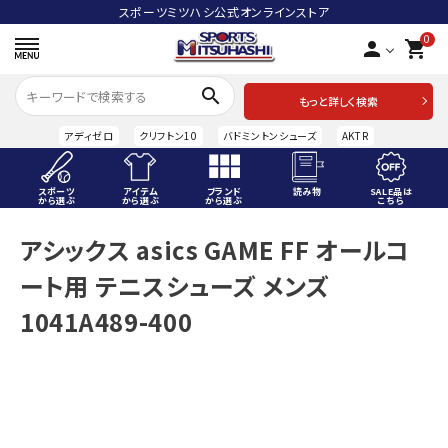
スポーツミツハシ公式オンラインストア
0
person
shopping_cart
search
もっと詳しく検索
アディゼロ
クリフトン10
バドミントンシューズ
AKTR
スポーツ
アイテム
ブランド
読み物
SALE品は
から選ぶ
から選ぶ
から選ぶ
こちら
ACCOUNT MENU
アシックス asics GAME FF オールコ
ようこそ ゲスト 様
ート用 テニスシューズ メンズ
meeting_room
person
ログイン
会員登録
1041A489-400
スポーツから選ぶ
アイテムから選ぶ