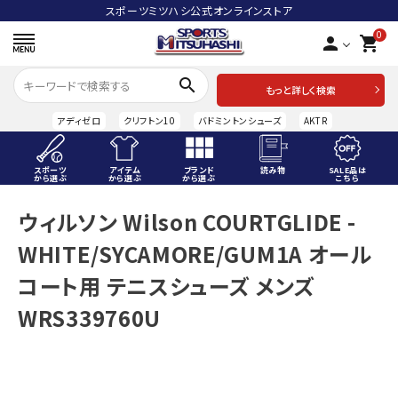
スポーツミツハシ公式オンラインストア
0
person
shopping_cart
search
もっと詳しく検索
アディゼロ
クリフトン10
バドミントンシューズ
AKTR
スポーツ
アイテム
ブランド
読み物
SALE品は
から選ぶ
から選ぶ
から選ぶ
こちら
ACCOUNT MENU
ウィルソン Wilson COURTGLIDE -
ようこそ ゲスト 様
WHITE/SYCAMORE/GUM1A オール
meeting_room
person
ログイン
会員登録
コート用 テニスシューズ メンズ
WRS339760U
スポーツから選ぶ
アイテムから選ぶ