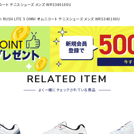
その他アクセサリー
オムニコート テニスシューズ メンズ WRS340100U
SAYSK
Sondi
SP
n RUSH LITE 5 OMNI オムニコート テニスシューズ メンズ WRS340100U
Y
co
O
トレーニング・ジム/カジ
・格闘技
ュアル
キャ
メンズウェア
クー
suria
SVOL
S
ウィメンズウェア
技小物
クッ
ME
S
キッズウェア
シュ
RELATED ITEM
コンプレッションウェア
テー
インナーウェア
よく一緒にチェックされている商品
テー
シューズ
テン
ジュニアシューズ
バー
ブーツ・サンダル
TRIGG
uhlsp
U
バッ
バッグ
ERPOI
ort
O
ベッ
NT
キャップ