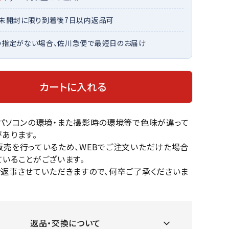
OKA
hum
JFIT
le coq
バスケットボール
バレーボール
・未開封に限り到着後7日以内返品可
mel
sporti
f
の指定がない場合、佐川急便で最短日のお届け
ケットボールシューズ
バレーボールシューズ
ケットボールウェア
バレーボールウェア
リカウェア・グッズ
バレーボール用サポーター
カートに入れる
ル（バスケットボール）
ボール（バレーボール）
ZeS
mand
Marbl
Marm
ル用品（バスケットボール）
ボール用品（バレーボール）
MBR
uka
e
ot
クス
ソックス
のパソコンの環境・また撮影時の環境等で色味が違って
他アクセサリー
その他アクセサリー
あります。
販売を行っているため、WEBでご注文いただけた場合
いることがございます。
お返事させていただきますので、何卒ご了承くださいま
ツハ
MIZUN
molte
MTG
スイム・競泳
ランニング
オリ
O
n
ナル
水着・練習水着
メンズランニングシューズ
返品・交換について
ットネス水着
レディースランニングシューズ