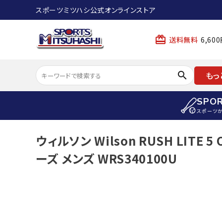
スポーツミツハシ公式オンラインストア
card_giftcard
送料無料
6,6
search
もっ
SPO
スポーツ
ACCOUNT MENU
ウィルソン Wilson RUSH LITE
陸上
ようこそ ゲスト 様
ーズ メンズ WRS340100U
陸上競技ス
meeting_room
person
ログイン
会員登録
陸上競技用
陸上競技用
スポーツから選ぶ
ェア
アイテムから選ぶ
陸上競技用