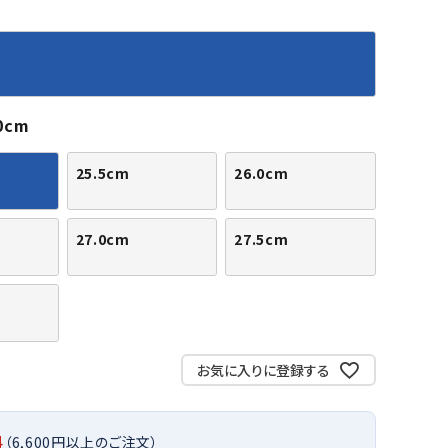
バット
ストリングス・ガット（ソフトテニス）
サポーター・テーピング
バット
グリップテープ
タオル
UTT
CANT
CAPT
ccilu
FLY
ERBU
AIN
軟式バット
エッジガード
ソックス
帽子
RY
STAG
トボール用バット
テニスシューズ
スパイク・シューズ
テニスバッグ
0cm
ランニング・陸上ソックス
キャップ
野球スパイク・シューズ
テニスウェア
テニス・バドミントンソックス
ハット
25.5cm
26.0cm
ウェア
キャップ・バイザー
野球ソックス
サンバイザー
ham
Colum
CONV
DA
ニア野球ウェア
ソックス
バスケットソックス
ニット帽・ビーニー
on
bia
ERSE
MISS
フォーム・練習着
ボール（テニス）
27.0cm
27.5cm
バレーボールソックス
その他キャップ
ティング手袋
その他アクセサリー
トレッキングソックス
ナーグローブ（守備用手袋）
ラグビーソックス
他手袋
トレーニング・ジム・カジュアル
xfir
G-FIT
gol.
GOSE
グ・ケース
N
お気に入りに登録する
テナンス用品
クス・ストッキング
他アクセサリー
料
（6,600円以上のご注文）