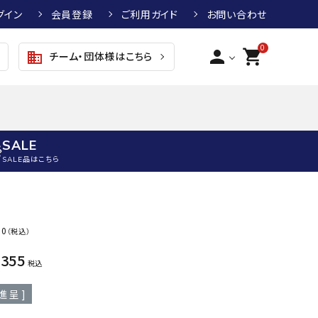
グイン
会員登録
ご利用ガイド
お問い合わせ
0
person
shopping_cart
チーム・団体様はこちら
business
SALE
SALE品はこちら
野球
キッズアパレル
テニス
その他アクセサリー
50
（税込）
グラブ・ミット
トップス
硬式テニスラケット
ボール
KTR
arena
asics
ATHL
,355
グラブ・ミット
ジャケット・アウター
ジュニア硬式テニスラケット
季節対策商品
ETA
税込
野球グラブ・ミット
ボトムス・パンツ
ソフトテニスラケット
健康グッズ
進呈 ]
トボール用グラブ・ミット
その他ウェア
ストリングス・ガット（テニス）
ヨガマット