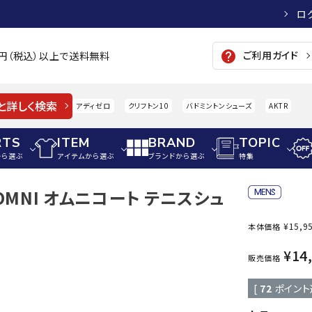
ロ
ご利用ガイド
help
00円（税込）以上で送料無料
と詳しく検索
アディゼロ
クリフトン10
バドミントンシューズ
AKTR
RTS
ITEM
BRAND
TOPIC
から選ぶ
アイテムから選ぶ
ブランドから選ぶ
特集
 5 OMNI オムニコート テニスシュ
メンズアパレル
サッカー・フットサル
ウィメンズアパレル
¥
15,9
本体価格
パイク・シューズ
トップス
サッカースパイク
トップス
硬式
adidas
AIGLE
A
¥
14
シューズアクセサリー
ジャケット・アウター
ジュニアサッカースパイク
ジャケット・アウター
軟式
販売価格
メンズ・ユニセックスウ
ボトムス・パンツ
トレーニングシューズ
ボトムス・パンツ
少年
[
72
ポイント
その他ウェア
ジュニアレーニングシューズ
その他ウェア
ソフ
ウィメンズウェア