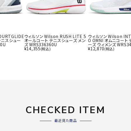
ライ
ソックス
その
その他アクセサリー
OURTGLIDE
ウィルソン Wilson RUSH LITE 5
ウィルソン Wilson INT
Wacoa
Wilso
Ws
 テニスシュー
オールコート テニスシューズ メン
O OMNI オムニコート
l CW-X
n
io
30U
ズ WRS336360U
ーズ ウィメンズ WRS34
¥
14,355
¥
12,870
(税込)
(税込)
ZETT
CHECKED ITEM
最近見た商品