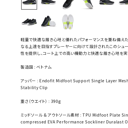
バト
バドミント
ストリングス
軽量で快適な履き心地と優れたパフォーマンスを兼ね備えたRUS
バドミント
なる上達を目指すプレーヤーに向けて設計されたこのシュー
バドミント
性を提供し、コート上での高い機動力と快適な履き心地を実
シャトル
グリップテ
製造国 : ベトナム
バッグ
アッパー : Endofit Midfoot Support Single Layer Mes
ソックス
Stability Clip
その他アク
重さ（ウエイト） : 390g
ハン
ミッドソール & アウトソール素材 : TPU Midfoot Plate Single
ハンドボー
compressed EVA Performance Sockliner Duralast 
ハンドボー