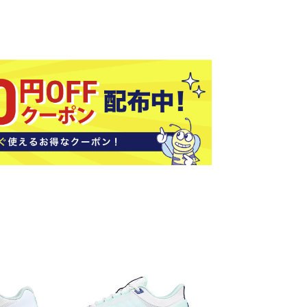
ソックス
バッグ
AZI
Speed
SSK
Super
o
Natur
その他アクセサリー
al
キャンプ用品
リー・コンテナ
ラー・ジャグ
WAN
Tasm
Tecnif
THE
キングウェア
ania
ibre
NORT
ラフ・寝具
Surf
H
FACE
ブル・チェア関連
ブルウェア
ト・タープ用品
ベキュー・焚き火
MBR
UNDE
VICTA
VIEW
グ
R
S
ト・マット・シート
ARMO