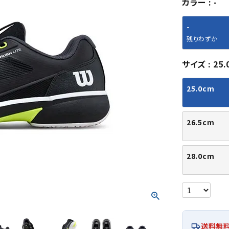
カラー
-
シューズアクセサリー
硬式
ソックス
フットボールサンダル
軟式
Babol
BIKE
B
-
セサリー
at
ER
サッカーウェア
少年
シューズ
バッグ
残りわずか
ジュニアサッカーウェア
ソフ
レプリカ商品
野球
サイズ
25.
メンズランニング
バックパック
ジュニアレプリカ商品
少年
ウイメンズランニング
トートバッグ
25.0cm
サッカーボール
野球
ジュニアランニング
ショルダーバッグ
CEP
Chaco
C
フットサルボール
ジュ
サッカースパイク
ボディー・ウエストバッグ
tt
pi
サッカーバッグ
ユニ
26.5cm
ジュニアサッカースパイク
ダッフル・ボストンバッグ
その他アクセサリー
バッ
サッカー・フットサルトレーニン
テニスバッグ
イン
グシューズ
その他バッグ
28.0cm
その
ジュニアサッカー・フットサルト
DESC
FINTA
Fo
レーニングシューズ
バッ
ENTE
e
野球スパイク・シューズ
メン
少年野球スパイク・シューズ
ソッ
バスケットボールシューズ
その
送料無