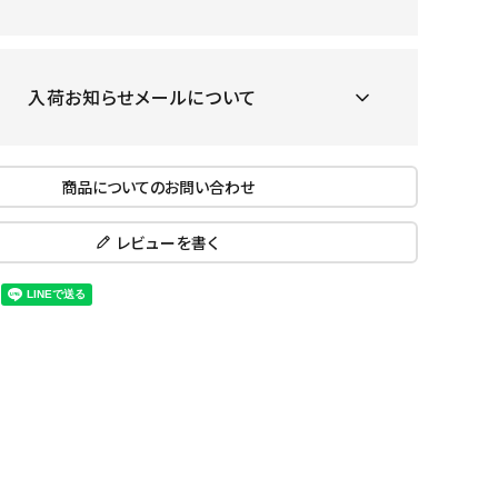
ール水着
ジュニアランニングシューズ
ムキャップ
ランニングウェア
KE
Nittak
Ocean
ogaw
グル
ランニングタイツ
u
Pacifi
a tent
入荷お知らせメールについて
c
他アクセサリー
ランニングソックス
ンスポーツ
ランニングキャップ
ランニングバッグ・ポーチ
商品についてのお問い合わせ
その他アクセサリー
レビューを書く
ENA
phite
Prince
PUMA
トレーニング用品
アウトドア
Y
n
ーニング用品
メンズアウトドアウェア
グッズ
ウィメンズアウトドアウェア
キッズ・ベビーアウトドアウェア
efT
RUST
ryka
SALO
アウトドアシューズ
rer
Y
MON
トレッキングシューズ
帽子