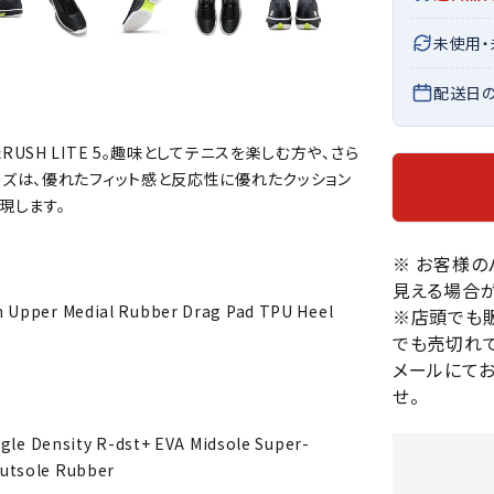
バレーボールシューズ
HEAD
HELLY
H
ミントン
卓球
未使用
テニスシューズ
HANS
EN
バドミントンシューズ
ンラケット
卓球ラケット
配送日
バス
フィットネスシューズ
・ガット
ラバー
バス
陸上スパイク・シューズ
H LITE 5。趣味としてテニスを楽しむ方や、さら
ンシューズ
卓球シューズ
レプ
ハンドボールシューズ
ズは、優れたフィット感と反応性に優れたクッション
ンウェア
卓球ウェア
ボー
LI-
LUXIL
LU
現します。
ウォーキング・トレッキングシュ
ボール（卓球）
ボー
NING
ON
O
ーズ
ープ
その他アクセサリー
ソッ
A
※ お客様
アウトドアシューズ
卓球台
その
見える場合が
トレーニング・ジム・カジュアル
h Upper Medial Rubber Drag Pad TPU Heel
※店頭でも
キッズカジュアル
でも売切れて
セサリー
スイム・競泳
メールにて
MIKAN
MIKAS
ミ
ドボール
ラグビー
せ。
サンダル
O
A
シ
ジ
 Density R-dst+ EVA Midsole Super-
ルシューズ
ラグビースパイク・シューズ
競泳
Outsole Rubber
ルウェア
ラグビーウェア
フィ