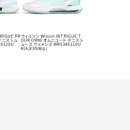
ト・ランタン
UR
他アクセサリー
RIGUE PR
ウィルソン Wilson INTRIGUE T
tud
YASAK
YONEX
ZAMS
 テニスシュ
OUR OMNI オムニコート テニスシ
A
T
0120U
ューズ ウィメンズ WRS340110U
¥
16,830
(税込)