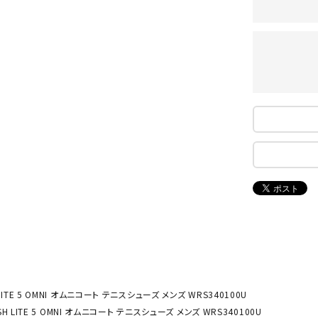
ンドボール）
ヘッドギア（ラグビー）
スク
セサリー
ソックス
スイ
NEUT
New
NI
その他アクセサリー
ゴー
RALW
Balan
ORKS
ce
その
マリ
ON
ONYO
P
ーキング
フィットネス・ヨガ
NE
LT
ーキングシューズ
ヨガウェア
トレ
ウォーキングシューズ
ヨガマット
健康
セサリー
ヨガアクセサリー
Rawli
Real
Re
ダンス・フィットネスウェア
ngs
Stone
ou
ダンス・フィットネスシューズ
 LITE 5 OMNI オムニコート テニスシューズ メンズ WRS340100U
インナーウェア
SH LITE 5 OMNI オムニコート テニスシューズ メンズ WRS340100U